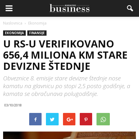
Naslovnica
Ekonomija
EKONOMIJA
FINANSIJE
U RS-U VERIFIKOVANO
656,4 MILIONA KM STARE
DEVIZNE ŠTEDNJE
Obveznice 8. emisije stare devizne štednje nose
kamatu na glavnicu po stopi 2,5 posto godišnje, a
kamata se obračunava polugodišnje.
03/10/2018