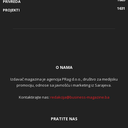
PRIVREDA
1631
PROJEKTI
O NAMA
Izdavač magazina je agencija PRag d.o.o., društvo za medijsku
promociju, odnose sa javnošću i marketing iz Sarajeva.
Kontaktirajte nas:
redakcija@business-magazine.ba
PRATITE NAS