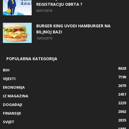
REGISTRACIJU OBRTA ?
08/07/2018
BURGER KING UVODI HAMBURGER NA
BILJNOJ BAZI
16/05/2019
POPULARNA KATEGORIJA
8628
BIH
7190
VIJESTI
2670
EKONOMIJA
2457
IZ MAGAZINA
2229
DOGAĐAJI
2062
FINANSIJE
2035
SVIJET
1885