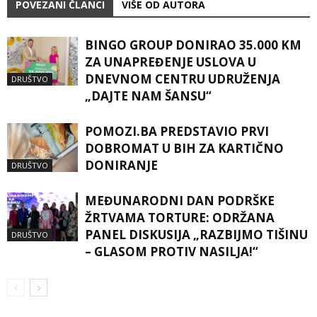
POVEZANI ČLANCI
VIŠE OD AUTORA
BINGO GROUP DONIRAO 35.000 KM
ZA UNAPREĐENJE USLOVA U
DNEVNOM CENTRU UDRUŽENJA
DRUŠTVO
„DAJTE NAM ŠANSU“
POMOZI.BA PREDSTAVIO PRVI
DOBROMAT U BIH ZA KARTIČNO
DONIRANJE
DRUŠTVO
MEĐUNARODNI DAN PODRŠKE
ŽRTVAMA TORTURE: ODRŽANA
PANEL DISKUSIJA „RAZBIJMO TIŠINU
DRUŠTVO
– GLASOM PROTIV NASILJA!“