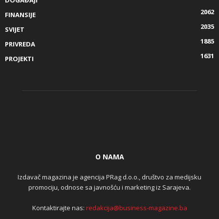
DOGAĐAJI
2062
FINANSIJE
2035
SVIJET
1885
PRIVREDA
1631
PROJEKTI
O NAMA
Izdavač magazina je agencija PRag d.o.o., društvo za medijsku
promociju, odnose sa javnošću i marketing iz Sarajeva.
Kontaktirajte nas:
redakcija@business-magazine.ba