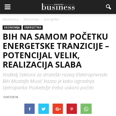
Naslovnica
Ekonomija
Energetika
EKONOMIJA
ENERGETIKA
BIH NA SAMOM POČETKU
ENERGETSKE TRANZICIJE –
POTENCIJAL VELIK,
REALIZACIJA SLABA
Voditelj Sektora za strateški razvoj Elektroprivrede
BiH Mustafa Musić kazao je kako izgradnja
Vjetroparka Podveležje treba uskoro početi.
05/07/2018