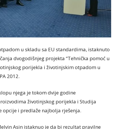
m otpadom u skladu sa EU standardima, istaknuto
nčanja dvogodišnjeg projekta “Tehnička pomoć u
otinjskog porijekla i životinjskim otpadom u
IPA 2012.
sklopu njega je tokom dvije godine
roizvodima životinjskog porijekla i Studija
e opcije i predlaže najbolja rješenja.
elvin Asin istaknuo je da bi rezultat pravilne