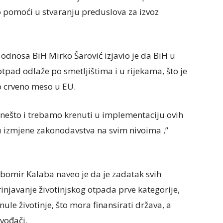
 pomoći u stvaranju preduslova za izvoz
 odnosa BiH Mirko Šarović izjavio je da BiH u
 otpad odlaže po smetljištima i u rijekama, što je
o crveno meso u EU.
 nešto i trebamo krenuti u implementaciju ovih
u izmjene zakonodavstva na svim nivoima ,”
ubomir Kalaba naveo je da je zadatak svih
rinjavanje životinjskog otpada prve kategorije,
ule životinje, što mora finansirati država, a
zvođači.