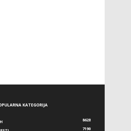
OPULARNA KATEGORIJA
8628
IH
7190
JESTI