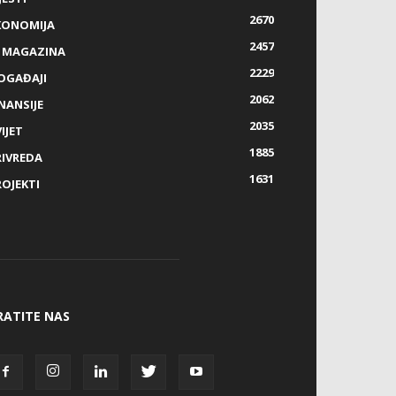
2670
KONOMIJA
2457
Z MAGAZINA
2229
OGAĐAJI
2062
NANSIJE
2035
IJET
1885
RIVREDA
1631
ROJEKTI
RATITE NAS