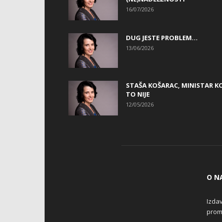
16/07/2026
DUG JESTE PROBLEM…
13/06/2026
STAŠA KOŠARAC, MINISTAR KO
TO NIJE
12/05/2026
O N
Izdav
promo