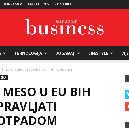
IMPRESUM
MARKETING
KONTAKT
A
TEHNOLOGIJA
DOGAĐAJI
LIFESTYLE
VIJ
Business
iH mora bolje upravljati životinjskim otpadom
REDA
A MESO U EU BIH
Magazine
PRAVLJATI
 OTPADOM