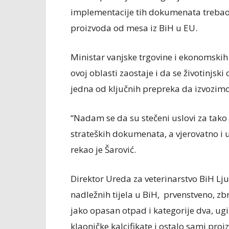
implementacije tih dokumenata trebao
proizvoda od mesa iz BiH u EU.
Ministar vanjske trgovine i ekonomskih
ovoj oblasti zaostaje i da se životinjski
jedna od ključnih prepreka da izvozim
“Nadam se da su stečeni uslovi za tako
strateških dokumenata, a vjerovatno i 
rekao je Šarović.
Direktor Ureda za veterinarstvo BiH Lj
nadležnih tijela u BiH, prvenstveno, zb
jako opasan otpad i kategorije dva, ugin
klaoničke kalcifikate i ostalo sami proi