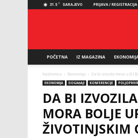
C
31.5
PRIJAVA / REGISTRACIJA
SARAJEVO
POČETNA
IZ MAGAZINA
EKONOMIJ
Naslovnica
Ekonomija
Da bi izvozila meso u EU B
EKONOMIJA
DOGAĐAJI
KONFERENCIJE
POLJOPRIV
DA BI IZVOZIL
MORA BOLJE U
ŽIVOTINJSKIM