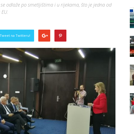
d se odlaže po smetljištima i u rijekama, što je jedna od
 EU.
Tweet na Twitteru!