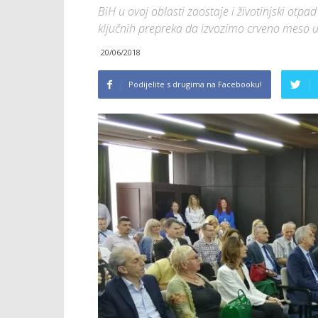
BiH u ovoj oblasti zaostaje i životinjski otpa
ključnih prepreka da izvozimo crveno meso u
20/06/2018
Podijelite s drugima na Facebooku!