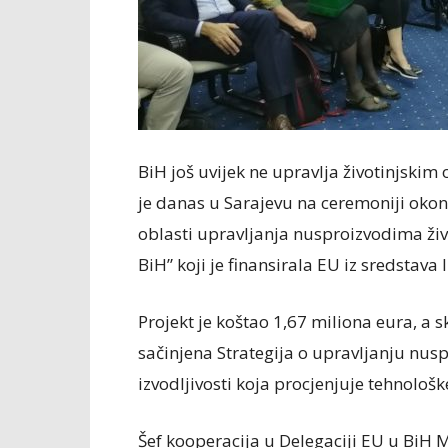
BiH još uvijek ne upravlja životinjski
je danas u Sarajevu na ceremoniji oko
oblasti upravljanja nusproizvodima živ
BiH” koji je finansirala EU iz sredstava 
Projekt je koštao 1,67 miliona eura, a 
sačinjena Strategija o upravljanju nusp
izvodljivosti koja procjenjuje tehnološk
Šef kooperacija u Delegaciji EU u BiH M