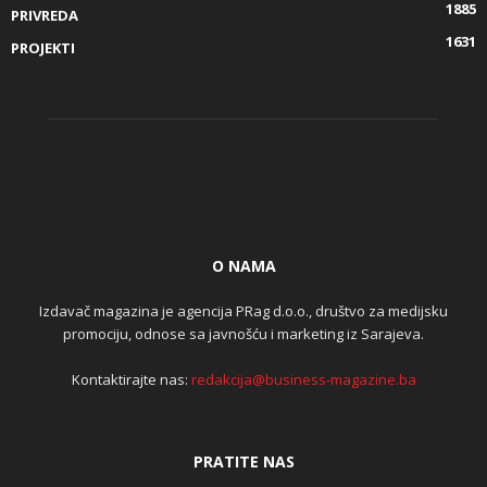
1885
PRIVREDA
1631
PROJEKTI
O NAMA
Izdavač magazina je agencija PRag d.o.o., društvo za medijsku
promociju, odnose sa javnošću i marketing iz Sarajeva.
Kontaktirajte nas:
redakcija@business-magazine.ba
PRATITE NAS