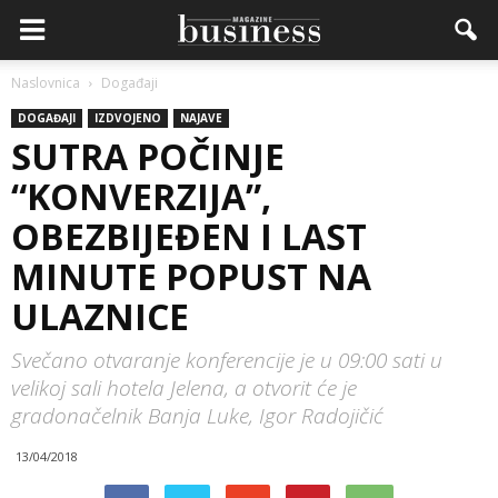
Naslovnica
Događaji
DOGAĐAJI
IZDVOJENO
NAJAVE
SUTRA POČINJE
“KONVERZIJA”,
OBEZBIJEĐEN I LAST
MINUTE POPUST NA
ULAZNICE
Svečano otvaranje konferencije je u 09:00 sati u
velikoj sali hotela Jelena, a otvorit će je
gradonačelnik Banja Luke, Igor Radojičić
13/04/2018