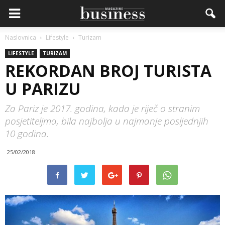
Naslovnica
Lifestyle
Turizam
LIFESTYLE
TURIZAM
REKORDAN BROJ TURISTA
U PARIZU
Za Pariz je 2017. godina, kada je riječ o stranim
posjetiteljma, bila najbolja u najmanje posljednjih
10 godina.
25/02/2018