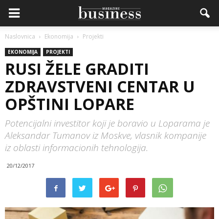
Naslovnica
Ekonomija
Projekti
EKONOMIJA
PROJEKTI
RUSI ŽELE GRADITI
ZDRAVSTVENI CENTAR U
OPŠTINI LOPARE
Potencijalni investitor koji je boravio u Loparama je
Aleksandar Tumanov iz Moskve, vlasnik kompanije
iz oblasti informacionih tehnologija.
20/12/2017