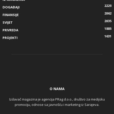
2229
DOGAĐAJI
2062
FINANSIJE
2035
SVIJET
1885
PRIVREDA
1631
PROJEKTI
O NAMA
Izdavač magazina je agencija PRag d.o.o., društvo za medijsku
promociju, odnose sa javnošću i marketing iz Sarajeva.