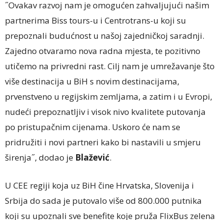
˝Ovakav razvoj nam je omogućen zahvaljujući našim
partnerima Biss tours-u i Centrotrans-u koji su
prepoznali budućnost u našoj zajedničkoj saradnji.
Zajedno otvaramo nova radna mjesta, te pozitivno
utičemo na privredni rast. Cilj nam je umrežavanje što
više destinacija u BiH s novim destinacijama,
prvenstveno u regijskim zemljama, a zatim i u Evropi,
nudeći prepoznatljiv i visok nivo kvalitete putovanja
po pristupačnim cijenama. Uskoro će nam se
pridružiti i novi partneri kako bi nastavili u smjeru
širenja˝, dodao je
Blažević
.
U CEE regiji koja uz BiH čine Hrvatska, Slovenija i
Srbija do sada je putovalo više od 800.000 putnika
koji su upoznali sve benefite koje pruža FlixBus zelena