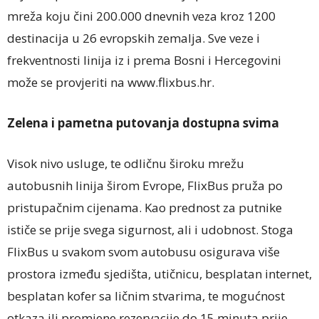
mreža koju čini 200.000 dnevnih veza kroz 1200
destinacija u 26 evropskih zemalja. Sve veze i
frekventnosti linija iz i prema Bosni i Hercegovini
može se provjeriti na www.flixbus.hr.
Zelena i pametna putovanja dostupna svima
Visok nivo usluge, te odličnu široku mrežu
autobusnih linija širom Evrope, FlixBus pruža po
pristupačnim cijenama. Kao prednost za putnike
ističe se prije svega sigurnost, ali i udobnost. Stoga
FlixBus u svakom svom autobusu osigurava više
prostora između sjedišta, utičnicu, besplatan internet,
besplatan kofer sa ličnim stvarima, te mogućnost
otkaza ili promjene rezervacije do 15 minuta prije