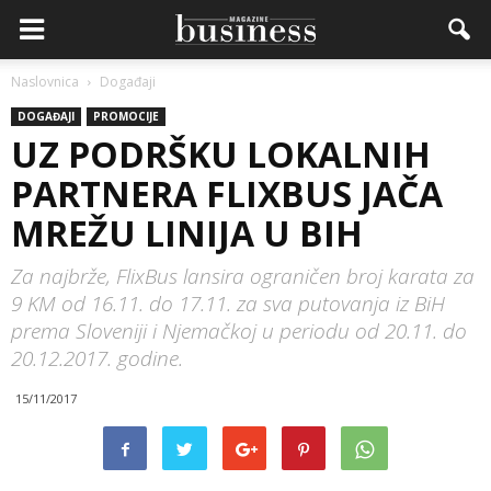
Naslovnica
Događaji
DOGAĐAJI
PROMOCIJE
UZ PODRŠKU LOKALNIH
PARTNERA FLIXBUS JAČA
MREŽU LINIJA U BIH
Za najbrže, FlixBus lansira ograničen broj karata za
9 KM od 16.11. do 17.11. za sva putovanja iz BiH
prema Sloveniji i Njemačkoj u periodu od 20.11. do
20.12.2017. godine.
15/11/2017