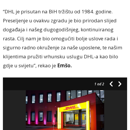
“DHL je prisutan na BiH tržištu od 1984. godine.
Preseljenje u ovakvu zgradu je bio prirodan slijed
događaja i našeg dugogodišnjeg, kontinuiranog
rasta. Cilj nam je bio omogućiti bolje uslove rada i
sigurno radno okruženje za naše uposlene, te našim
klijentima pružiti vrhunsku uslugu DHL-a kao bilo
gdje u svijetu”, rekao je
Emšo.
1
od 2