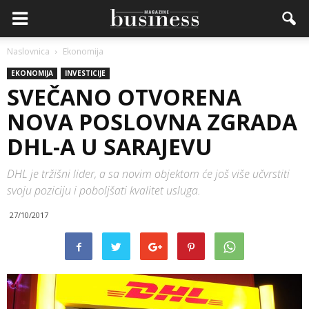
Naslovnica
Ekonomija
EKONOMIJA
INVESTICIJE
SVEČANO OTVORENA
NOVA POSLOVNA ZGRADA
DHL-A U SARAJEVU
DHL je tržišni lider, a sa novim objektom će još više učvrstiti
svoju poziciju i poboljšati kvalitet usluga.
27/10/2017