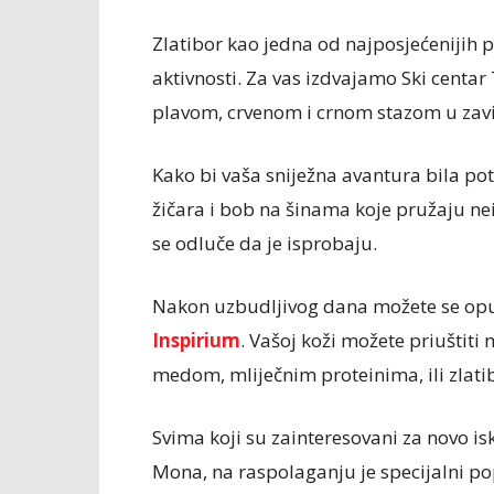
Zlatibor kao jedna od najposjećenijih pl
aktivnosti. Za vas izdvajamo Ski centa
plavom, crvenom i crnom stazom u zavis
Kako bi vaša sniježna avantura bila po
žičara i bob na šinama koje pružaju nei
se odluče da je isprobaju.
Nakon uzbudljivog dana možete se opus
Inspirium
. Vašoj koži možete priuštiti 
medom, mliječnim proteinima, ili zlati
Svima koji su zainteresovani za novo is
Mona, na raspolaganju je specijalni p