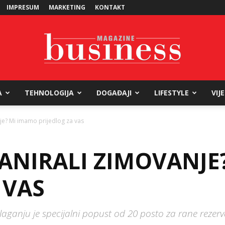
IMPRESUM
MARKETING
KONTAKT
A
TEHNOLOGIJA
DOGAĐAJI
LIFESTYLE
VIJ
Business
anje? Mi imamo prijedlog za vas
PLANIRALI ZIMOVANJ
Magazine
 VAS
laganju je specijalni popust od 20 posto za rane rezer