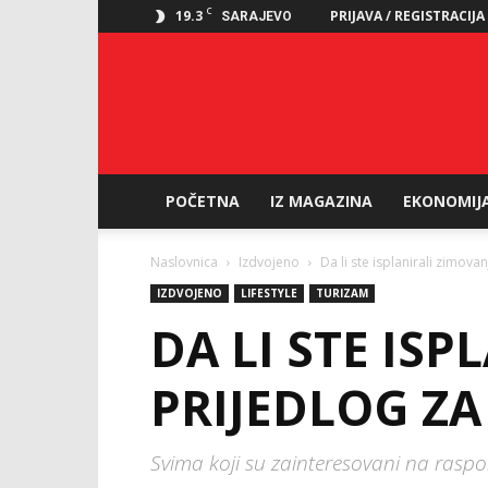
C
19.3
PRIJAVA / REGISTRACIJA
SARAJEVO
POČETNA
IZ MAGAZINA
EKONOMIJ
Naslovnica
Izdvojeno
Da li ste isplanirali zimov
IZDVOJENO
LIFESTYLE
TURIZAM
DA LI STE IS
PRIJEDLOG ZA
Svima koji su zainteresovani na raspo