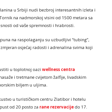
anina u Srbiji nudi bezbroj interesantnih izleta i
r Tornik na nadmorskoj visini od 1500 metara sa
nosti od vaše spremnosti i hrabrosti.
tpuna na raspolaganju su uzbudljivi “tubing”,
zmjeran osjećaj radosti i adrenalina svima koji
titi u toplotnoj oazi
wellness centra
masaže i tretmane cvijetom žalfije, livadskim
borskim biljem u uljima.
kustvo u turističkom centru Zlatibor i hotelu
opust od 20 posto za
rane rezervacije
do 17.