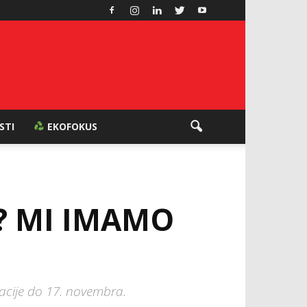
ESTI
EKOFOKUS
E? MI IMAMO
vacije do 17. novembra.