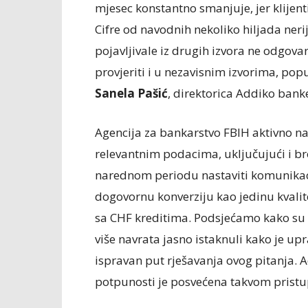
mjesec konstantno smanjuje, jer klijen
Cifre od navodnih nekoliko hiljada neri
pojavljivale iz drugih izvora ne odgova
provjeriti i u nezavisnim izvorima, popu
Sanela Pašić
, direktorica Addiko bank
Agencija za bankarstvo FBIH aktivno na
relevantnim podacima, uključujući i bro
narednom periodu nastaviti komunikaci
dogovornu konverziju kao jedinu kvali
sa CHF kreditima. Podsjećamo kako su 
više navrata jasno istaknuli kako je up
ispravan put rješavanja ovog pitanja. 
potpunosti je posvećena takvom pristu