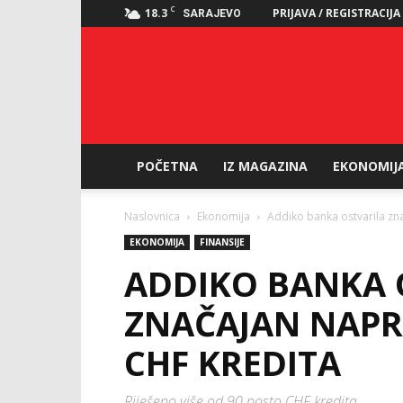
C
18.3
PRIJAVA / REGISTRACIJA
SARAJEVO
POČETNA
IZ MAGAZINA
EKONOMIJ
Naslovnica
Ekonomija
Addiko banka ostvarila zn
EKONOMIJA
FINANSIJE
ADDIKO BANKA 
ZNAČAJAN NAPR
CHF KREDITA
Riješeno više od 90 posto CHF kredita