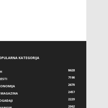
OPULARNA KATEGORIJA
8628
IH
7190
JESTI
2670
KONOMIJA
2457
Z MAGAZINA
2229
OGAĐAJI
2062
NANSIJE