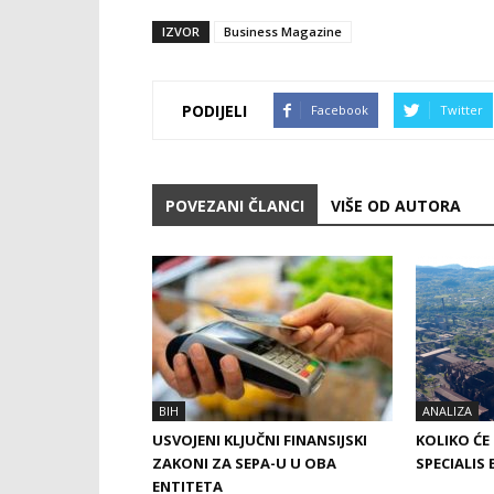
IZVOR
Business Magazine
PODIJELI
Facebook
Twitter
POVEZANI ČLANCI
VIŠE OD AUTORA
BIH
ANALIZA
USVOJENI KLJUČNI FINANSIJSKI
KOLIKO ĆE
ZAKONI ZA SEPA-U U OBA
SPECIALIS 
ENTITETA