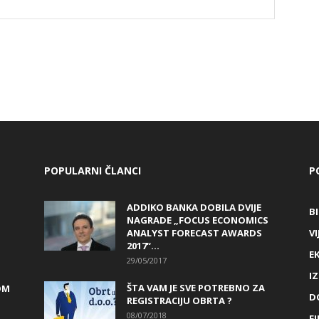
POPULARNI ČLANCI
P
ADDIKO BANKA DOBILA DVIJE
B
NAGRADE „FOCUS ECONOMICS
ANALYST FORECAST AWARDS
VI
2017“...
E
29/05/2017
I
ŠTA VAM JE SVE POTREBNO ZA
OM
D
REGISTRACIJU OBRTA ?
08/07/2018
FI