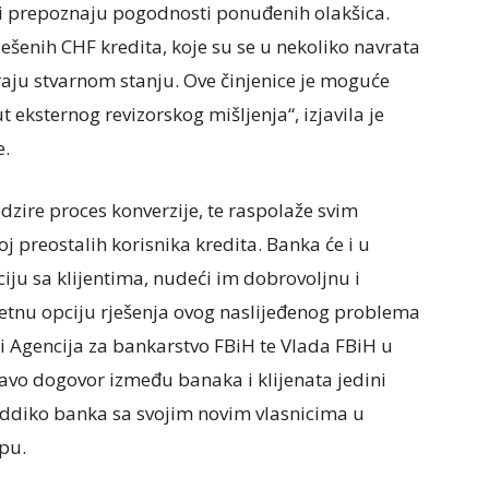
ti prepoznaju pogodnosti ponuđenih olakšica.
ješenih CHF kredita, koje su se u nekoliko navrata
raju stvarnom stanju. Ove činjenice je moguće
t eksternog revizorskog mišljenja“, izjavila je
e.
dzire proces konverzije, te raspolaže svim
j preostalih korisnika kredita. Banka će i u
ju sa klijentima, nudeći im dobrovoljnu i
tetnu opciju rješenja ovog naslijeđenog problema
i Agencija za bankarstvo FBiH te Vlada FBiH u
ravo dogovor između banaka i klijenata jedini
Addiko banka sa svojim novim vlasnicima u
pu.