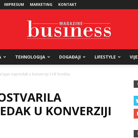
IMPRESUM
MARKETING
KONTAKT
A
TEHNOLOGIJA
DOGAĐAJI
LIFESTYLE
VIJ
Business
ačajan napredak u konverziji CHF kredita
OSTVARILA
Magazine
EDAK U KONVERZIJI