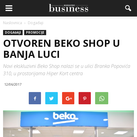
Naslovnica
Događaji
DOGAĐAJI
PROMOCIJE
OTVOREN BEKO SHOP U
BANJA LUCI
Novi ekskluzivni Beko Shop nalazi se u ulici Branka Popovića
310, u prostorijama Hiper Kort centra
12/06/2017