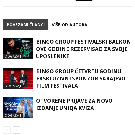
POVEZANI ČLANCI
VIŠE OD AUTORA
BINGO GROUP FESTIVALSKI BALKON
OVE GODINE REZERVISAO ZA SVOJE
UPOSLENIKE
DOGAĐAJI
BINGO GROUP ČETVRTU GODINU
EKSKLUZIVNI SPONZOR SARAJEVO
FILM FESTIVALA
DOGAĐAJI
OTVORENE PRIJAVE ZA NOVO
IZDANJE UNIQA KVIZA
DOGAĐAJI