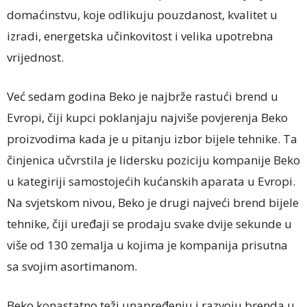
domaćinstvu, koje odlikuju pouzdanost, kvalitet u
izradi, energetska učinkovitost i velika upotrebna
vrijednost.
Već sedam godina Beko je najbrže rastući brend u
Evropi, čiji kupci poklanjaju najviše povjerenja Beko
proizvodima kada je u pitanju izbor bijele tehnike. Ta
činjenica učvrstila je lidersku poziciju kompanije Beko
u kategiriji samostojećih kućanskih aparata u Evropi.
Na svjetskom nivou, Beko je drugi najveći brend bijele
tehnike, čiji uređaji se prodaju svake dvije sekunde u
više od 130 zemalja u kojima je kompanija prisutna
sa svojim asortimanom.
Beko konastatno teži unapređenju i razvoju brenda u