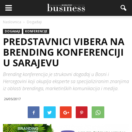
Naslovnica
Događaji
DOGAĐAJI
KONFERENCIJE
PREDSTAVNICI VIBERA NA
BRENDING KONFERENCIJI
U SARAJEVU
Brending konferencija je strukovni događaj u Bosni i
Hercegovini koji okuplja eksperte sa specijaliziranim znanjima
iz oblasti brendinga, marketinških komunikacija i medija.
26/05/2017