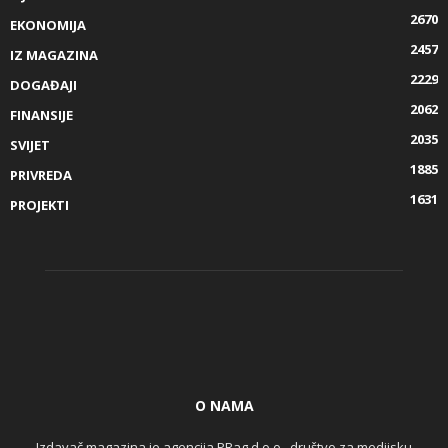
2670
EKONOMIJA
2457
IZ MAGAZINA
2229
DOGAĐAJI
2062
FINANSIJE
2035
SVIJET
1885
PRIVREDA
1631
PROJEKTI
O NAMA
Izdavač magazina je agencija PRag d.o.o., društvo za medijsku