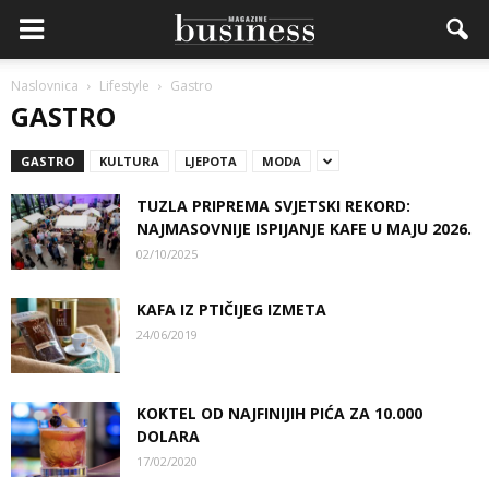
Naslovnica
Lifestyle
Gastro
GASTRO
GASTRO
KULTURA
LJEPOTA
MODA
TUZLA PRIPREMA SVJETSKI REKORD:
NAJMASOVNIJE ISPIJANJE KAFE U MAJU 2026.
02/10/2025
KAFA IZ PTIČIJEG IZMETA
24/06/2019
KOKTEL OD NAJFINIJIH PIĆA ZA 10.000
DOLARA
17/02/2020