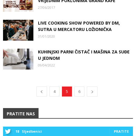
VRIJEDNIM POKLONIMA GRAND KAFE
27/06/2017
LIVE COOKING SHOW POWERED BY DM,
SUTRA U MERCATORU LOŽIONIČKA
31/01/2020
KUHINJSKI PARNI ČISTAČ I MAŠINA ZA SUĐE
U JEDNOM
09/04/2022
4
5
6
PRATITE NAS
18
Sljedbenici
PRATITE