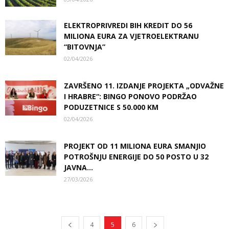
ELEKTROPRIVREDI BIH KREDIT DO 56
MILIONA EURA ZA VJETROELEKTRANU
“BITOVNJA”
02/04/2026
ZAVRŠENO 11. IZDANJE PROJEKTA „ODVAŽNE
I HRABRE“: BINGO PONOVO PODRŽAO
PODUZETNICE S 50.000 KM
02/04/2026
PROJEKT OD 11 MILIONA EURA SMANJIO
POTROŠNJU ENERGIJE DO 50 POSTO U 32
JAVNA...
27/03/2026
4
5
6