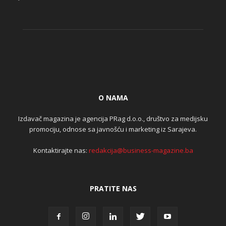
O NAMA
Izdavač magazina je agencija PRag d.o.o., društvo za medijsku
promociju, odnose sa javnošću i marketing iz Sarajeva.
Kontaktirajte nas:
redakcija@business-magazine.ba
PRATITE NAS