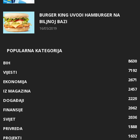
BURGER KING UVODI HAMBURGER NA
BILJNOJ BAZI
16/05/2019
POPULARNA KATEGORIJA
8630
BIH
7192
VIJESTI
2671
EKONOMIJA
2457
IZ MAGAZINA
2229
DOGAĐAJI
2062
FINANSIJE
2036
SVIJET
1888
PRIVREDA
1632
PROJEKTI