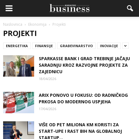
Naslovnica
Ekonomija
Projekti
PROJEKTI
ENERGETIKA
FINANSIJE
GRAĐEVINARSTVO
INOVACIJE
SPARKASSE BANK I GRAD TREBINJE JAČAJU
SARADNJU KROZ RAZVOJNE PROJEKTE ZA
ZAJEDNICU
18/04/2026
ARIX PONOVO U FOKUSU: OD RADNIČKOG
PRKOSA DO MODERNOG USPJEHA
17/04/2026
VIŠE OD PET MILIONA KM KORISTI ZA
START-UPE I RAST BIH NA GLOBALNOJ
STARTUP...