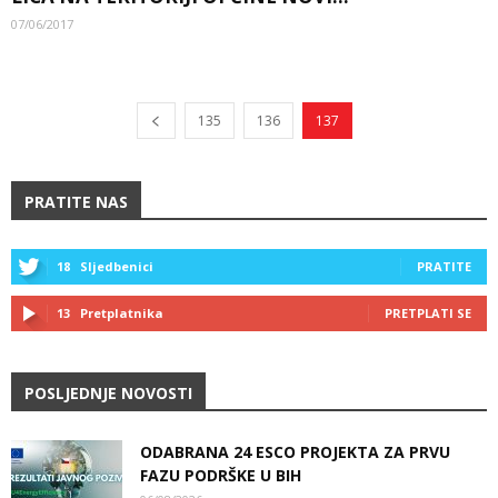
07/06/2017
135
136
137
PRATITE NAS
18
Sljedbenici
PRATITE
13
Pretplatnika
PRETPLATI SE
POSLJEDNJE NOVOSTI
ODABRANA 24 ESCO PROJEKTA ZA PRVU
FAZU PODRŠKE U BIH