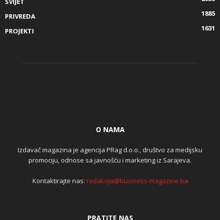
SVIJET
1885
PRIVREDA
1631
PROJEKTI
O NAMA
Izdavač magazina je agencija PRag d.o.o., društvo za medijsku
promociju, odnose sa javnošću i marketing iz Sarajeva.
Kontaktirajte nas:
redakcija@business-magazine.ba
PRATITE NAS