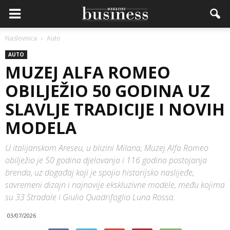
Naslovnica
Auto
AUTO
MUZEJ ALFA ROMEO
OBILJEŽIO 50 GODINA UZ
SLAVLJE TRADICIJE I NOVIH
MODELA
U italijanskom Areseu, u blizini Milana, Muzej Alfa Romeo
obilježio je 50 godina djelovanja i 116 godina postojanja
brenda, uz događaj koji je spojio historijsko naslijeđe,
savremeni dizajn i najnovije ekskluzivne modele, među kojima
su 33 Stradale i Giulia Quadrifoglio Luna Rossa.
03/07/2026