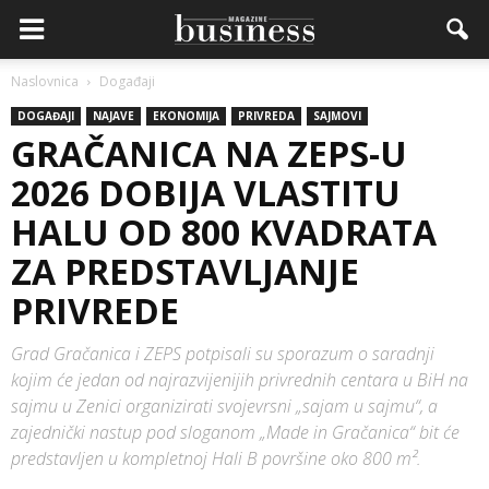
Naslovnica
Događaji
DOGAĐAJI
NAJAVE
EKONOMIJA
PRIVREDA
SAJMOVI
GRAČANICA NA ZEPS-U
2026 DOBIJA VLASTITU
HALU OD 800 KVADRATA
ZA PREDSTAVLJANJE
PRIVREDE
Grad Gračanica i ZEPS potpisali su sporazum o saradnji
kojim će jedan od najrazvijenijih privrednih centara u BiH na
sajmu u Zenici organizirati svojevrsni „sajam u sajmu“, a
zajednički nastup pod sloganom „Made in Gračanica“ bit će
predstavljen u kompletnoj Hali B površine oko 800 m².