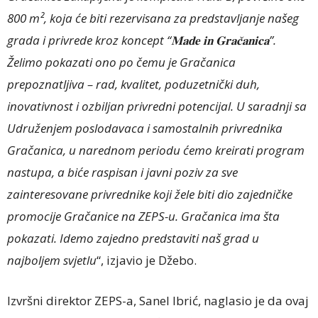
800 m², koja će biti rezervisana za predstavljanje našeg
grada i privrede kroz koncept “
𝐌𝐚𝐝𝐞
𝐢𝐧
𝐆𝐫𝐚𝐜̌𝐚𝐧𝐢𝐜𝐚”.
Želimo pokazati ono po čemu je Gračanica
prepoznatljiva – rad, kvalitet, poduzetnički duh,
inovativnost i ozbiljan privredni potencijal. U saradnji sa
Udruženjem poslodavaca i samostalnih privrednika
Gračanica, u narednom periodu ćemo kreirati program
nastupa, a biće raspisan i javni poziv za sve
zainteresovane privrednike koji žele biti dio zajedničke
promocije Gračanice na ZEPS-u. Gračanica ima šta
pokazati. Idemo zajedno predstaviti naš grad u
najboljem svjetlu
“, izjavio je Džebo.
Izvršni direktor ZEPS-a, Sanel Ibrić, naglasio je da ovaj