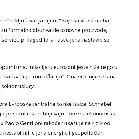
e “zaključavanja cijena” koje su vlasti u oba
ko su formalno obuhvatile osnovne proizvode,
 se brzo prilagodilo, a rast cijena nastavio se
optimizma. Inflacija u eurozoni jeste niža nego u
u na tzv. “upornu inflaciju”. Ona više nije vezana
 sektor usluga.
ora Evropske centralne banke Isabel Schnabel,
taju prisutni i da zahtijevaju opreznu ekonomsku
u Paolo Gentiloni također ukazuje na rizik od
nestabilnih cijena energije i geopolitičkih