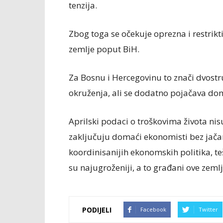
tenzija.
Zbog toga se očekuje oprezna i restrikt
zemlje poput BiH.
Za Bosnu i Hercegovinu to znači dvostr
okruženja, ali se dodatno pojačava do
Aprilski podaci o troškovima života nis
zaključuju domaći ekonomisti bez jača
koordinisanijih ekonomskih politika, teš
su najugroženiji, a to građani ove zemlj
PODIJELI
Facebook
Twitter