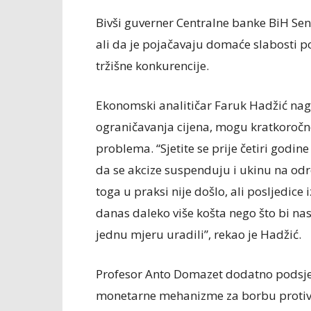
Bivši guverner Centralne banke BiH Senad
ali da je pojačavaju domaće slabosti p
tržišne konkurencije.
Ekonomski analitičar Faruk Hadžić nag
ograničavanja cijena, mogu kratkoročno 
problema. “Sjetite se prije četiri godi
da se akcize suspenduju i ukinu na odr
toga u praksi nije došlo, ali posljedice
danas daleko više košta nego što bi n
jednu mjeru uradili”, rekao je Hadžić.
Profesor Anto Domazet dodatno podsje
monetarne mehanizme za borbu protiv i