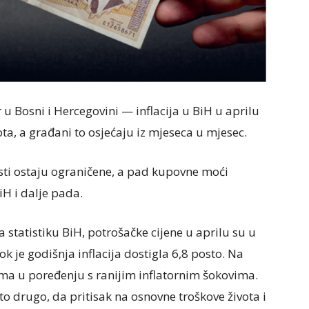
r u Bosni i Hercegovini — inflacija u BiH u aprilu
ta, a građani to osjećaju iz mjeseca u mjesec.
asti ostaju ograničene, a pad kupovne moći
iH i dalje pada.
statistiku BiH, potrošačke cijene u aprilu su u
k je godišnja inflacija dostigla 6,8 posto. Na
ama u poređenju s ranijim inflatornim šokovima.
o drugo, da pritisak na osnovne troškove života i