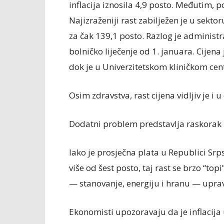
inflacija iznosila 4,9 posto. Međutim, p
Najizraženiji rast zabilježen je u sekto
za čak 139,1 posto. Razlog je administr
bolničko liječenje od 1. januara. Cijen
dok je u Univerzitetskom kliničkom cen
Osim zdravstva, rast cijena vidljiv je i
Dodatni problem predstavlja raskorak i
Iako je prosječna plata u Republici Sr
više od šest posto, taj rast se brzo “to
— stanovanje, energiju i hranu — uprav
Ekonomisti upozoravaju da je inflacija 