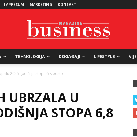
IMPRESUM
MARKETING
KONTAKT
A
TEHNOLOGIJA
DOGAĐAJI
LIFESTYLE
VIJ
Business
u aprilu 2026 godišnja stopa 6,8 posto
IH UBRZALA U
Magazine
ODIŠNJA STOPA 6,8