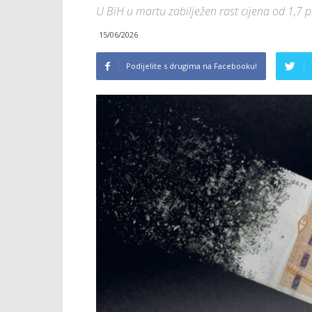
U BiH u martu zabilježen rast cijena od 1,7 p
15/06/2026
Podijelite s drugima na Facebooku!