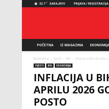
C
32.7
PRIJAVA / REGISTRACIJA
SARAJEVO
POČETNA
IZ MAGAZINA
EKONOMIJ
Naslovnica
Vijesti
BiH
Inflacija u BiH ubrzala 
VIJESTI
BIH
EKONOMIJA
INFLACIJA U B
APRILU 2026 G
POSTO