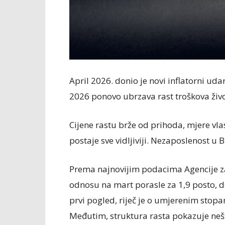
April 2026. donio je novi inflatorni uda
2026 ponovo ubrzava rast troškova živo
Cijene rastu brže od prihoda, mjere vl
postaje sve vidljiviji. Nezaposlenost u B
Prema najnovijim podacima Agencije za 
odnosu na mart porasle za 1,9 posto, do
prvi pogled, riječ je o umjerenim stop
Međutim, struktura rasta pokazuje nešt