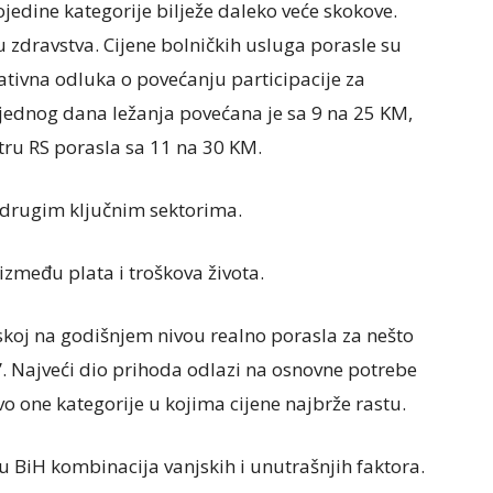
ojedine kategorije bilježe daleko veće skokove.
ru zdravstva. Cijene bolničkih usluga porasle su
ativna odluka o povećanju participacije za
a jednog dana ležanja povećana je sa 9 na 25 KM,
tru RS porasla sa 11 na 30 KM.
 u drugim ključnim sektorima.
zmeđu plata i troškova života.
pskoj na godišnjem nivou realno porasla za nešto
pi”. Najveći dio prihoda odlazi na osnovne potrebe
o one kategorije u kojima cijene najbrže rastu.
u BiH kombinacija vanjskih i unutrašnjih faktora.