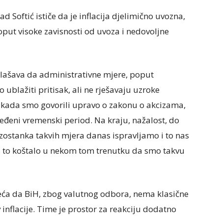
 Softić ističe da je inflacija djelimično uvozna,
oput visoke zavisnosti od uvoza i nedovoljne
lašava da administrativne mjere, poput
ublažiti pritisak, ali ne rješavaju uzroke
ne kada smo govorili upravo o zakonu o akcizama,
eđeni vremenski period. Na kraju, nažalost, do
 izostanka takvih mjera danas ispravljamo i to nas
as to koštalo u nekom tom trenutku da smo takvu
ća da BiH, zbog valutnog odbora, nema klasične
nflacije. Time je prostor za reakciju dodatno