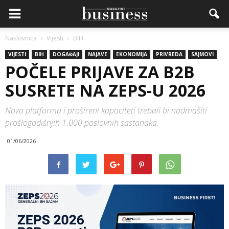
Naslovnica
Vijesti
BiH
VIJESTI
BIH
DOGAĐAJI
NAJAVE
EKONOMIJA
PRIVREDA
SAJMOVI
POČELE PRIJAVE ZA B2B
SUSRETE NA ZEPS-U 2026
Nova platforma i prošireni kapaciteti trebali bi nadmašiti
prošlogodišnjih 1.000 poslovnih sastanaka.
01/06/2026