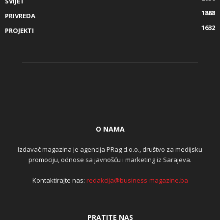
SVIJET
1888
PRIVREDA
1632
PROJEKTI
O NAMA
Izdavač magazina je agencija PRag d.o.o., društvo za medijsku
promociju, odnose sa javnošću i marketing iz Sarajeva.
Kontaktirajte nas:
redakcija@business-magazine.ba
PRATITE NAS