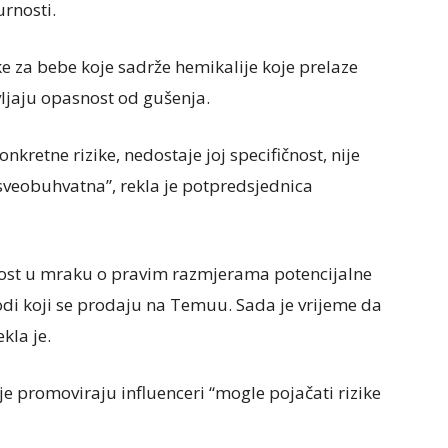
urnosti.
ke za bebe koje sadrže hemikalije koje prelaze
ljaju opasnost od gušenja.
kretne rizike, nedostaje joj specifičnost, nije
sveobuhvatna”, rekla je potpredsjednica
avnost u mraku o pravim razmjerama potencijalne
vodi koji se prodaju na Temuu. Sada je vrijeme da
kla je.
e promoviraju influenceri “mogle pojačati rizike