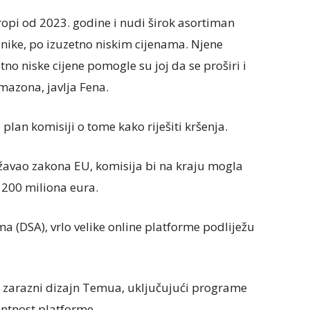
ropi od 2023. godine i nudi širok asortiman
onike, po izuzetno niskim cijenama. Njene
tno niske cijene pomogle su joj da se proširi i
mazona, javlja Fena.
plan komisiji o tome kako riješiti kršenja.
žavao zakona EU, komisija bi na kraju mogla
 200 miliona eura.
 (DSA), vrlo velike online platforme podliježu
o zarazni dizajn Temua, uključujući programe
entnost platforme.