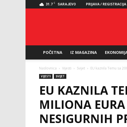
C
31.7
PRIJAVA / REGISTRACIJA
SARAJEVO
POČETNA
IZ MAGAZINA
EKONOMIJ
Naslovnica
Vijesti
Svijet
EU kaznila Temu sa 200
VIJESTI
SVIJET
EU KAZNILA TE
MILIONA EURA 
NESIGURNIH P