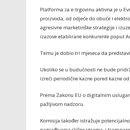
Platforma za e-trgovinu aktivna je u Ev
proizvoda, od odjeće do obuće i elektr
agresivne marketinške strategije i izuze
izazove etablirane konkurente poput A
Temu je dobio tri mjeseca da predstavi 
Ukoliko se u budućnosti ne bude pridr
izreći periodične kazne pored kazne od
Prema Zakonu EU o digitalnim uslugama
pažljivom nadzoru.
Komisija također istražuje potencijaln
nagrađivanja slične igrama, i transpar