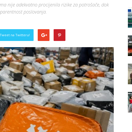
ma nije adekvatno procijenila rizike za potrošače, dok
nsparentnost poslovanja.
Tweet na Twitteru!