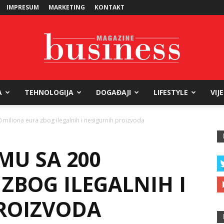
IMPRESUM
MARKETING
KONTAKT
A
TEHNOLOGIJA
DOGAĐAJI
LIFESTYLE
VIJ
Business
 miliona eura zbog ilegalnih i nesigurnih proizvoda
MU SA 200
Magazine
ZBOG ILEGALNIH I
ROIZVODA