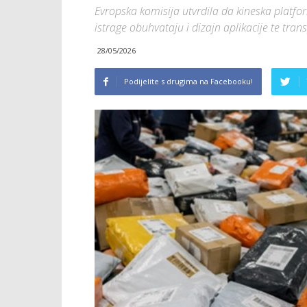
Evropska komisija utvrdila da kineska platfor
istrage obuhvataju i dizajn aplikacije te tra
28/05/2026
Podijelite s drugima na Facebooku!