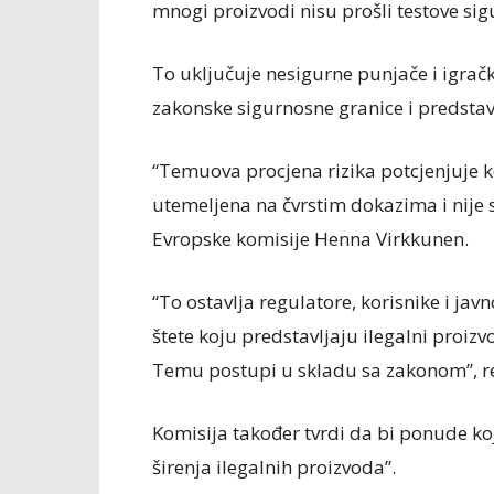
mnogi proizvodi nisu prošli testove sig
To uključuje nesigurne punjače i igrač
zakonske sigurnosne granice i predstav
“Temuova procjena rizika potcjenjuje kon
utemeljena na čvrstim dokazima i nije 
Evropske komisije Henna Virkkunen.
“To ostavlja regulatore, korisnike i j
štete koju predstavljaju ilegalni proiz
Temu postupi u skladu sa zakonom”, re
Komisija također tvrdi da bi ponude koj
širenja ilegalnih proizvoda”.