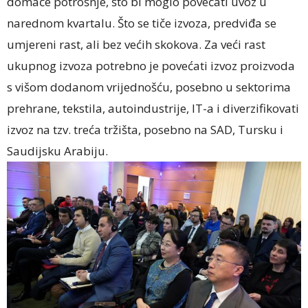
domaće potrošnje, što bi moglo povećati uvoz u
narednom kvartalu. Što se tiče izvoza, predviđa se
umjereni rast, ali bez većih skokova. Za veći rast
ukupnog izvoza potrebno je povećati izvoz proizvoda
s višom dodanom vrijednošću, posebno u sektorima
prehrane, tekstila, autoindustrije, IT-a i diverzifikovati
izvoz na tzv. treća tržišta, posebno na SAD, Tursku i
Saudijsku Arabiju.