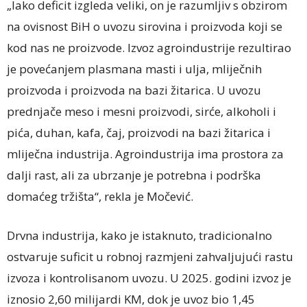
„Iako deficit izgleda veliki, on je razumljiv s obzirom
na ovisnost BiH o uvozu sirovina i proizvoda koji se
kod nas ne proizvode. Izvoz agroindustrije rezultirao
je povećanjem plasmana masti i ulja, mliječnih
proizvoda i proizvoda na bazi žitarica. U uvozu
prednjače meso i mesni proizvodi, sirće, alkoholi i
pića, duhan, kafa, čaj, proizvodi na bazi žitarica i
mliječna industrija. Agroindustrija ima prostora za
dalji rast, ali za ubrzanje je potrebna i podrška
domaćeg tržišta“, rekla je Močević.
Drvna industrija, kako je istaknuto, tradicionalno
ostvaruje suficit u robnoj razmjeni zahvaljujući rastu
izvoza i kontrolisanom uvozu. U 2025. godini izvoz je
iznosio 2,60 milijardi KM, dok je uvoz bio 1,45