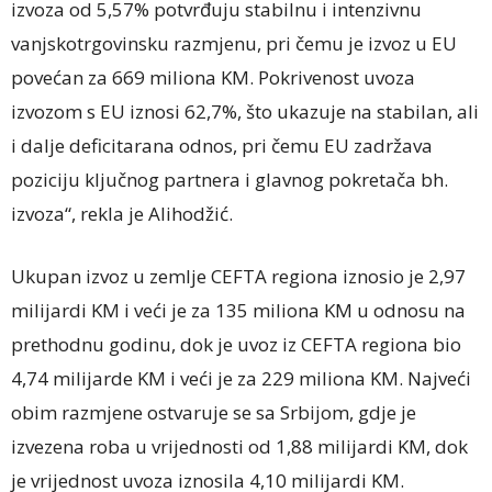
izvoza od 5,57% potvrđuju stabilnu i intenzivnu
vanjskotrgovinsku razmjenu, pri čemu je izvoz u EU
povećan za 669 miliona KM. Pokrivenost uvoza
izvozom s EU iznosi 62,7%, što ukazuje na stabilan, ali
i dalje deficitarana odnos, pri čemu EU zadržava
poziciju ključnog partnera i glavnog pokretača bh.
izvoza“, rekla je Alihodžić.
Ukupan izvoz u zemlje CEFTA regiona iznosio je 2,97
milijardi KM i veći je za 135 miliona KM u odnosu na
prethodnu godinu, dok je uvoz iz CEFTA regiona bio
4,74 milijarde KM i veći je za 229 miliona KM. Najveći
obim razmjene ostvaruje se sa Srbijom, gdje je
izvezena roba u vrijednosti od 1,88 milijardi KM, dok
je vrijednost uvoza iznosila 4,10 milijardi KM.