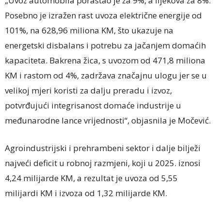
„Uvoz automobila porastao je za 9%, a lijekova za 8%.
Posebno je izražen rast uvoza električne energije od
101%, na 628,96 miliona KM, što ukazuje na
energetski disbalans i potrebu za jačanjem domaćih
kapaciteta. Bakrena žica, s uvozom od 471,8 miliona
KM i rastom od 4%, zadržava značajnu ulogu jer se u
velikoj mjeri koristi za dalju preradu i izvoz,
potvrđujući integrisanost domaće industrije u
međunarodne lance vrijednosti“, objasnila je Močević.
Agroindustrijski i prehrambeni sektor i dalje bilježi
najveći deficit u robnoj razmjeni, koji u 2025. iznosi
4,24 milijarde KM, a rezultat je uvoza od 5,55
milijardi KM i izvoza od 1,32 milijarde KM.