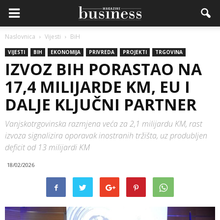
Naslovnica
Vijesti
BiH
VIJESTI
BIH
EKONOMIJA
PRIVREDA
PROJEKTI
TRGOVINA
IZVOZ BIH PORASTAO NA
17,4 MILIJARDE KM, EU I
DALJE KLJUČNI PARTNER
Vanjskotrgovinska razmjena veća za 2,1 milijardu KM, rast
izvoza signalizira oporavak inostranih tržišta, uz produbljen
deficit od 13 milijardi KM
18/02/2026