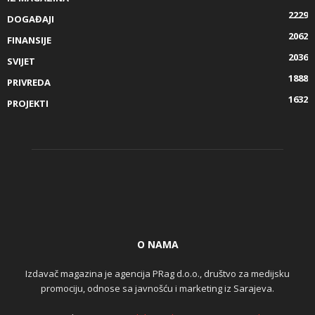
2229
DOGAĐAJI
2062
FINANSIJE
2036
SVIJET
1888
PRIVREDA
1632
PROJEKTI
O NAMA
Izdavač magazina je agencija PRag d.o.o., društvo za medijsku
promociju, odnose sa javnošću i marketing iz Sarajeva.