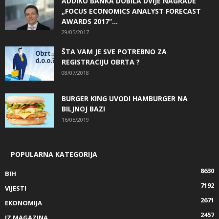
ADDIKO BANKA DOBILA DVIJE NAGRADE
„FOCUS ECONOMICS ANALYST FORECAST
AWARDS 2017“...
29/05/2017
ŠTA VAM JE SVE POTREBNO ZA
REGISTRACIJU OBRTA ?
08/07/2018
BURGER KING UVODI HAMBURGER NA
BILJNOJ BAZI
16/05/2019
POPULARNA KATEGORIJA
8630
BIH
7192
VIJESTI
2671
EKONOMIJA
2457
IZ MAGAZINA