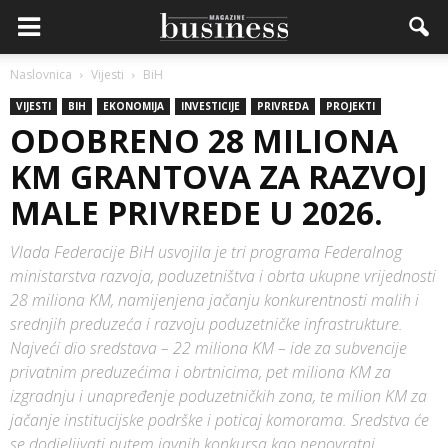
Naslovnica
Vijesti
BiH
VIJESTI
BIH
EKONOMIJA
INVESTICIJE
PRIVREDA
PROJEKTI
ODOBRENO 28 MILIONA
KM GRANTOVA ZA RAZVOJ
MALE PRIVREDE U 2026.
Vlada Federacije BiH usvojila je tri programa Federalnog
ministarstva razvoja, poduzetništva i obrta ukupne vrijednosti
28 miliona KM, namijenjena jačanju konkurentnosti malih i
srednjih preduzeća i razvoju poduzetničke infrastrukture.
Najveći dio sredstava – 22 miliona KM – ide za subvencije
privatnim preduzećima i obrtnicima, pet miliona KM za
izgradnju i unapređenje poduzetničkih zona, te milion KM za
jačanje institucijske podrške i poticaj komorama. Sredstva će
se dodjeljivati putem javnih konkursa kao nepovratni