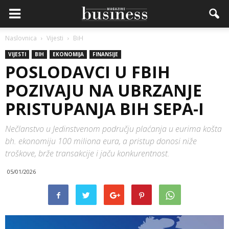
Naslovnica
Vijesti
BiH
VIJESTI
BIH
EKONOMIJA
FINANSIJE
POSLODAVCI U FBIH
POZIVAJU NA UBRZANJE
PRISTUPANJA BIH SEPA-I
Nečlanstvo u Jedinstvenom području plaćanja u eurima košta
bh. ekonomiju 100 miliona eura, a pristup donosi niže
troškove, brže transakcije i jaču konkurentnost.
05/01/2026