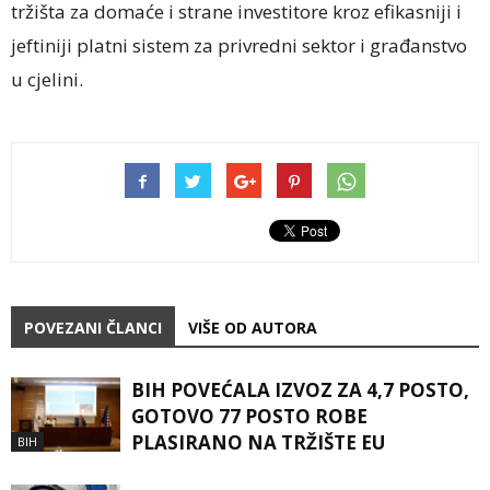
tržišta za domaće i strane investitore kroz efikasniji i
jeftiniji platni sistem za privredni sektor i građanstvo
u cjelini.
POVEZANI ČLANCI
VIŠE OD AUTORA
BIH POVEĆALA IZVOZ ZA 4,7 POSTO,
GOTOVO 77 POSTO ROBE
PLASIRANO NA TRŽIŠTE EU
BIH