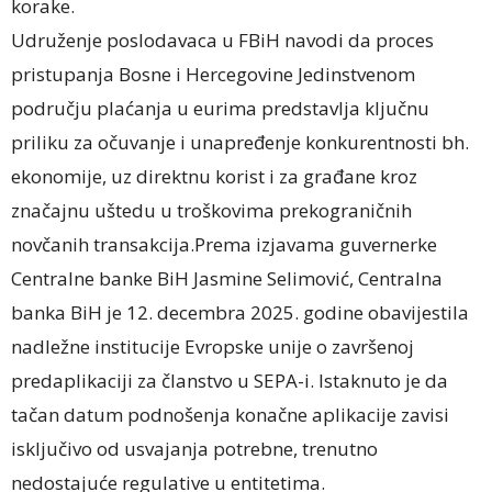
korake.
Udruženje poslodavaca u FBiH navodi da proces
pristupanja Bosne i Hercegovine Jedinstvenom
području plaćanja u eurima predstavlja ključnu
priliku za očuvanje i unapređenje konkurentnosti bh.
ekonomije, uz direktnu korist i za građane kroz
značajnu uštedu u troškovima prekograničnih
novčanih transakcija.Prema izjavama guvernerke
Centralne banke BiH Jasmine Selimović, Centralna
banka BiH je 12. decembra 2025. godine obavijestila
nadležne institucije Evropske unije o završenoj
predaplikaciji za članstvo u SEPA-i. Istaknuto je da
tačan datum podnošenja konačne aplikacije zavisi
isključivo od usvajanja potrebne, trenutno
nedostajuće regulative u entitetima.