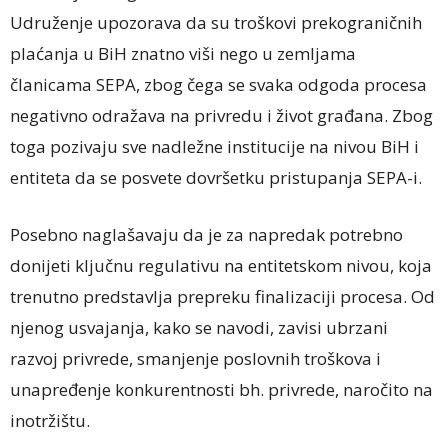
Udruženje upozorava da su troškovi prekograničnih
plaćanja u BiH znatno viši nego u zemljama
članicama SEPA, zbog čega se svaka odgoda procesa
negativno odražava na privredu i život građana. Zbog
toga pozivaju sve nadležne institucije na nivou BiH i
entiteta da se posvete dovršetku pristupanja SEPA-i.
Posebno naglašavaju da je za napredak potrebno
donijeti ključnu regulativu na entitetskom nivou, koja
trenutno predstavlja prepreku finalizaciji procesa. Od
njenog usvajanja, kako se navodi, zavisi ubrzani
razvoj privrede, smanjenje poslovnih troškova i
unapređenje konkurentnosti bh. privrede, naročito na
inotržištu.