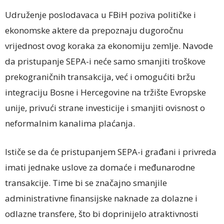
Udruženje poslodavaca u FBiH poziva političke i
ekonomske aktere da prepoznaju dugoročnu
vrijednost ovog koraka za ekonomiju zemlje. Navode
da pristupanje SEPA-i neće samo smanjiti troškove
prekograničnih transakcija, već i omogućiti bržu
integraciju Bosne i Hercegovine na tržište Evropske
unije, privući strane investicije i smanjiti ovisnost o
neformalnim kanalima plaćanja.
Ističe se da će pristupanjem SEPA-i građani i privreda
imati jednake uslove za domaće i međunarodne
transakcije. Time bi se značajno smanjile
administrativne finansijske naknade za dolazne i
odlazne transfere, što bi doprinijelo atraktivnosti