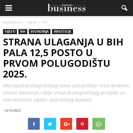
Naslovnica
Vijesti
BiH
VIJESTI
BIH
EKONOMIJA
INVESTICIJE
STRANA ULAGANJA U BIH
PALA 12,5 POSTO U
PRVOM POLUGODIŠTU
2025.
Iako ispod prošlogodišnjeg nivoa, polugodišnji iznos direktnih
stranih investicija i dalje iznad desetogodišnjeg prosjeka, uz
rast vlasničkih udjela i pad ostalog kapitala
16/12/2025