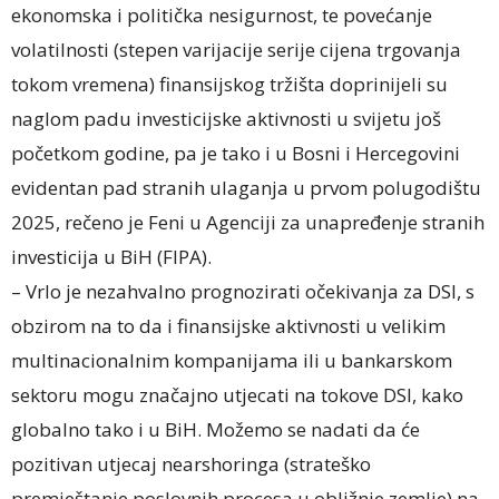
ekonomska i politička nesigurnost, te povećanje
volatilnosti (stepen varijacije serije cijena trgovanja
tokom vremena) finansijskog tržišta doprinijeli su
naglom padu investicijske aktivnosti u svijetu još
početkom godine, pa je tako i u Bosni i Hercegovini
evidentan pad stranih ulaganja u prvom polugodištu
2025, rečeno je Feni u Agenciji za unapređenje stranih
investicija u BiH (FIPA).
– Vrlo je nezahvalno prognozirati očekivanja za DSI, s
obzirom na to da i finansijske aktivnosti u velikim
multinacionalnim kompanijama ili u bankarskom
sektoru mogu značajno utjecati na tokove DSI, kako
globalno tako i u BiH. Možemo se nadati da će
pozitivan utjecaj nearshoringa (strateško
premještanje poslovnih procesa u obližnje zemlje) na