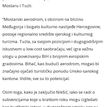
Mostaru i Tuzli.
“Mostarski aerodrom, s obzirom na blizinu
Međugorja i bogato kulturno naslijeđe Hercegovine,
postaje regionalno središte vjerskog i kulturnog
turizma. Tuzla, sa svojom pozicijom i dugogodišnjim
iskustvom u low-cost saobraćaju, već igra važnu
ulogu u povezivanju BiH s brojnim evropskim
gradovima. Bihać, kao budući aerodrom, mogao bi
značajno ojačati turističku ponudu Unsko-sanskog
kantona. Vidite, sve su to potencijal.
Osim toga, kako je zaključio Nikšić, iako se radi o
subvencijama koje u kratkom roku mogu izgledati
kao budžetski izdaci, u dugoročnom smislu one su