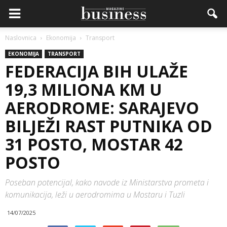
Naslovnica
Ekonomija
Transport
EKONOMIJA
TRANSPORT
FEDERACIJA BIH ULAŽE
19,3 MILIONA KM U
AERODROME: SARAJEVO
BILJEŽI RAST PUTNIKA OD
31 POSTO, MOSTAR 42
POSTO
Poseban potencijal, kako navode iz Ministarstva prometa i
komunikacija, leži u aerodromima u Mostaru i Tuzli
14/07/2025