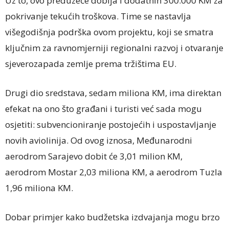
Uz to, ovo preduzeće dobija i dodatnih 300.000 KM za
pokrivanje tekućih troškova. Time se nastavlja
višegodišnja podrška ovom projektu, koji se smatra
ključnim za ravnomjerniji regionalni razvoj i otvaranje
sjeverozapada zemlje prema tržištima EU.
Drugi dio sredstava, sedam miliona KM, ima direktan
efekat na ono što građani i turisti već sada mogu
osjetiti: subvencioniranje postojećih i uspostavljanje
novih aviolinija. Od ovog iznosa, Međunarodni
aerodrom Sarajevo dobit će 3,01 milion KM,
aerodrom Mostar 2,03 miliona KM, a aerodrom Tuzla
1,96 miliona KM.
Dobar primjer kako budžetska izdvajanja mogu brzo