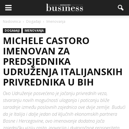
Naslovnica
Događaji
Imenovanja
DOGAĐAJI
IMENOVANJA
MICHELE CASTORO
IMENOVAN ZA
PREDSJEDNIKA
UDRUŽENJA ITALIJANSKIH
PRIVREDNIKA U BIH
Ovo Udruženje posvećeno je jačanju privrednih veza,
stvaranju novih mogućnosti ulaganja i poticanju bliže
saradnje između poslovnih zajednica ove dvije zemlje. Budući
da je Italija i dalje jedan od ključnih ekonomskih partnera
Bosne i Hercegovine, ovo imenovanje dodatno jača
zajedničku viziju rasta, inovacija i dugoročnog prosperiteta.