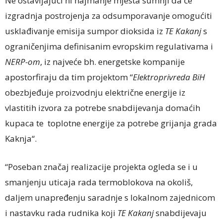
Ne ostavljajući ni najmanje mjesta sumnji da će
izgradnja postrojenja za odsumporavanje omogućiti
usklađivanje emisija sumpor dioksida iz
TE Kakanj
s
ograničenjima definisanim evropskim regulativama i
NERP-om
, iz najveće bh. energetske kompanije
apostorfiraju da tim projektom “
Elektroprivreda BiH
obezbjeđuje proizvodnju električne energije iz
vlastitih izvora za potrebe snabdijevanja domaćih
kupaca te toplotne energije za potrebe grijanja grada
Kaknja“.
“Poseban značaj realizacije projekta ogleda se i u
smanjenju uticaja rada termoblokova na okoliš,
daljem unapređenju saradnje s lokalnom zajednicom
i nastavku rada rudnika koji
TE Kakanj
snabdijevaju