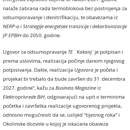
nalaže zabrana rada termoblokova bez postrojenja za
odsumporavanje i denitrifikaciju, te obavezama iz
NERP-a
i
Strategije energetske tranzicije i dekarbonizacije
JP EPBiH
do 2050. godine.
Ugovor za odsumopravanje
TE ¨Kakanj
¨je potpisan i
prema uslovima, realizacija počinje danom njegovog
potpisivanja. Dakle, realizacija
Ugovora
je počela i
projekat bi trebalo da bude završen do 31. decembra
2027. godine“, kažu za
Business Magazine
iz
Elektroprivrede BiH
, odgovarajući na upit o terminima
početka i završetka realizacije ugovorenog projekta,
odnosno mogućnosti da se, uslijed “tijesnog roka“ i
Okolinske dozvole u kojoj je iskazana obaveza