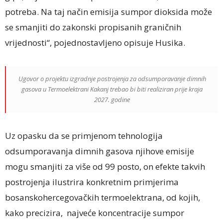
potreba. Na taj način emisija sumpor dioksida može
se smanjiti do zakonski propisanih graničnih
vrijednosti“, pojednostavljeno opisuje Husika.
Ugovor o projektu izgradnje postrojenja za odsumporavanje dimnih
gasova u Termoelektrani Kakanj trebao bi biti realiziran prije kraja
2027. godine
Uz opasku da se primjenom tehnologija
odsumporavanja dimnih gasova njihove emisije
mogu smanjiti za više od 99 posto, on efekte takvih
postrojenja ilustrira konkretnim primjerima
bosanskohercegovačkih termoelektrana, od kojih,
kako precizira, najveće koncentracije sumpor