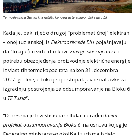
Termoelektrana Stanari ima najnižu koncentraciju sumpor dioksida u BiH
Kada je, pak, riječ o drugoj “problematičnoj“ elektrani
– onoj tuzlanskoj, iz
Elektroprivrede BiH
pojašnjavaju
da “Imajući u vidu direktive
Energetske zajednice
i
potrebu obezbjeđenja proizvodnje električne energije
iz vlastitih termokapaciteta nakon 31. decembra
2027. godine, u toku je i postupak javne nabavke za
izgradnju postrojenja za odsumporavanje na Bloku 6
u
TE Tuzla
“.
“Donesena je Investiciona odluka i urađen
Idejni
projekat odsumporavanja Bloka 6
, na osnovu kojeg je
Federalno ministarstvo okoliša i turizma izdalo