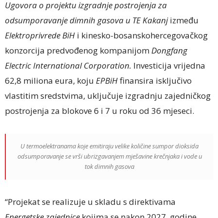
Ugovora o projektu izgradnje postrojenja za
odsumporavanje dimnih gasova u TE Kakanj
između
Elektroprivrede BiH
i kinesko-bosanskohercegovačkog
konzorcija predvođenog kompanijom
Dongfang
Electric International Corporation.
Investicija vrijedna
62,8 miliona eura, koju
EPBiH
finansira isključivo
vlastitim sredstvima, uključuje izgradnju zajedničkog
postrojenja za blokove 6 i 7 u roku od 36 mjeseci.
U termoelektranama koje emitiraju velike količine sumpor dioksida
odsumporavanje se vrši ubrizgavanjem mješavine krečnjaka i vode u
tok dimnih gasova
“Projekat se realizuje u skladu s direktivama
Energetske zajednice
kojima se nakon 2027. godine