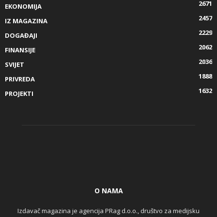
2671
EKONOMIJA
2457
IZ MAGAZINA
2229
DOGAĐAJI
2062
FINANSIJE
2036
SVIJET
1888
PRIVREDA
1632
PROJEKTI
O NAMA
Izdavač magazina je agencija PRag d.o.o., društvo za medijsku