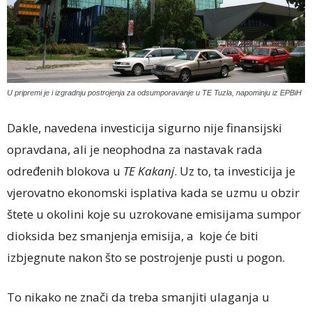
U pripremi je i izgradnju postrojenja za odsumporavanje u TE Tuzla, napominju iz EPBiH
Dakle, navedena investicija sigurno nije finansijski
opravdana, ali je neophodna za nastavak rada
određenih blokova u
TE Kakanj
. Uz to, ta investicija je
vjerovatno ekonomski isplativa kada se uzmu u obzir
štete u okolini koje su uzrokovane emisijama sumpor
dioksida bez smanjenja emisija, a koje će biti
izbjegnute nakon što se postrojenje pusti u pogon.
To nikako ne znači da treba smanjiti ulaganja u