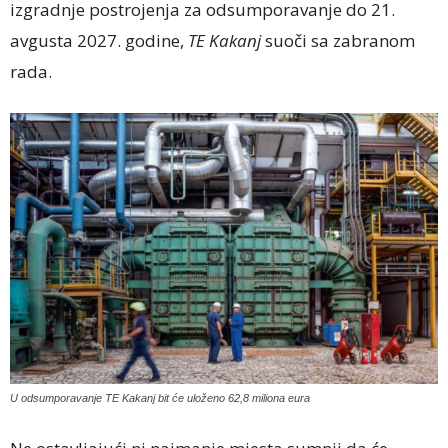
izgradnje postrojenja za odsumporavanje do 21.
avgusta 2027. godine,
TE Kakanj
suoči sa zabranom
rada.
U odsumporavanje TE Kakanj bit će uloženo 62,8 miliona eura