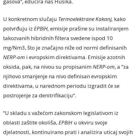
gasova“, educira nas Husika.
U konkretnom slučaju
Termoelektrane Kakanj,
kako
potvrđuju iz
EPBiH,
emisije prašine su instaliranjem
takozvanih hibridnih filtera svedene ispod 10
mg/Nm3, što je značajno niže od normi definisanih
NERP-om
i evropskim direktivama. Emisije azotnih
oksida, pak, na nivou su propisanim
NERP-om
, a “za
njihovo smanjenje na nivo definisan evropskim
direktivama, u narednom periodu izgradit će se
postrojenje za denitrifikaciju“.
“U skladu s važećom zakonskom legislativom iz
oblasti zaštite okoliša,
EPBiH
u okviru svoje
djelatnosti, kontinuirano prati i analizira uticaj svojih