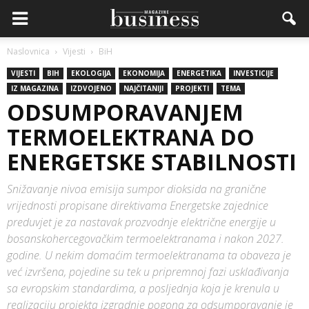
Naslovnica
Vijesti
BiH
VIJESTI
BIH
EKOLOGIJA
EKONOMIJA
ENERGETIKA
INVESTICIJE
IZ MAGAZINA
IZDVOJENO
NAJČITANIJI
PROJEKTI
TEMA
ODSUMPORAVANJEM
TERMOELEKTRANA DO
ENERGETSKE STABILNOSTI
Snižavanje nivoa emisija sumpor dioksida na granične
vrijednosti propisane direktivama Energetske zajednice
preduvjet je za nastavak prozvodnje električne energije u
bosanskohercegovačkim termoelektranama i nakon 2027.
godine. U nekim domaćim termoelektranama ta obaveza je
već izvršena, pojedine su tek u pripremnoj fazi usklađivanja
sa evropskim standardima, a posljednja koja je krenula u
realizaciju projekta izgradnje pogona za odsumporavanje je