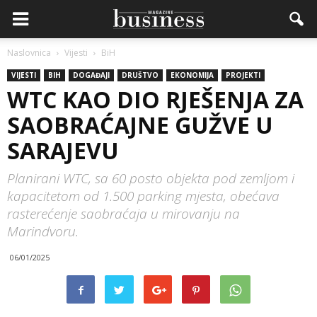
Naslovnica
Vijesti
BiH
VIJESTI
BIH
DOGAĐAJI
DRUŠTVO
EKONOMIJA
PROJEKTI
WTC KAO DIO RJEŠENJA ZA
SAOBRAĆAJNE GUŽVE U
SARAJEVU
Planirani WTC, sa 60 posto objekta pod zemljom i
kapacitetom od 1.500 parking mjesta, obećava
rasterećenje saobraćaja u mirovanju na
Marindvoru.
06/01/2025