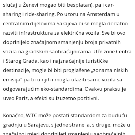
slučaj u Ženevi mogao biti besplatan), pa i car-
sharing i ride-sharing. Po uzoru na Amsterdam u
centralnim dijelovima Sarajeva bi se mogla dodatno
razviti infrastruktura za električna vozila. Sve bi ovo
doprinijelo značajnom smanjenju broja privatnih
vozila na gradskim saobraćajnicama. Uže zone Centra
i Starog Grada, kao i najznačajnije turističke
destinacije, mogle bi biti proglašene „zonama niskih
emisija“ pa bi u njih i mogla ulaziti samo vozila sa
odgovarajućim eko-standardima. Ovakvu praksu je
uveo Pariz, a efekti su izuzetno pozitivni.
Konačno, WTC može postati standardom za buduću
gradnju u Sarajevu, s jedne strane, a, s druge, može u
značajnoj mjeri doprinijeti smanjenju saobraćajnih