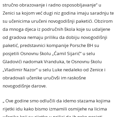
stručno obrazovanje i radno osposobljavanje“ u
Zenici sa kojom već dugi niz godina imaju saradnju te
su učenicima uručeni novogodišnji paketići. Obzirom
da mnoga djeca iz područnih škola koje su udaljene
od gradova nemaju priliku da dobiju novogodišnji
paketić, predstavnici kompanije Porsche BH su
posjetili Osnovnu školu „Ćamil Sijarić“ u selu
Gladovići nadomak Vranduka, te Osnovnu školu
„Vladimir Nazor“ u selu Luke nedaleko od Zenice i
obradovali učenike uručivši im raskošne
novogodišnje darove.
„ Ove godine smo odlučili da idemo stazama kojima
rijetki idu kako bismo izmamili osmijehe na licima
učenika koji su rijetko u prilici da ih neko posjeti.