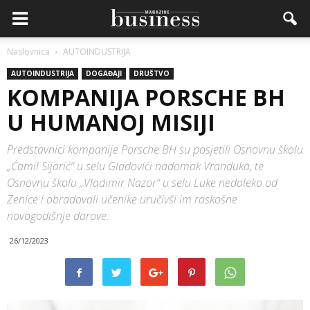
Naslovnica
AUTOINDUSTRIJA
AUTOINDUSTRIJA
DOGAĐAJI
DRUŠTVO
KOMPANIJA PORSCHE BH
U HUMANOJ MISIJI
Predstavnici kompanije Porsche BH su posjetili Osnovnu školu
„Ćamil Sijarić“ u selu Gladovići nadomak Vranduka, te
Osnovnu školu „Vladimir Nazor“ u selu Luke nedaleko od
Zenice i obradovali učenike uručivši im raskošne
novogodišnje darove.
26/12/2023