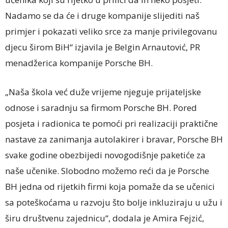
Nadamo se da će i druge kompanije slijediti naš
primjer i pokazati veliko srce za manje privilegovanu
djecu širom BiH“ izjavila je Belgin Arnautović, PR
menadžerica kompanije Porsche BH.
„Naša škola već duže vrijeme njeguje prijateljske
odnose i saradnju sa firmom Porsche BH. Pored
posjeta i radionica te pomoći pri realizaciji praktične
nastave za zanimanja autolakirer i bravar, Porsche BH
svake godine obezbijedi novogodišnje paketiće za
naše učenike. Slobodno možemo reći da je Porsche
BH jedna od rijetkih firmi koja pomaže da se učenici
sa poteškoćama u razvoju što bolje inkluziraju u užu i
širu društvenu zajednicu“, dodala je Amira Fejzić,