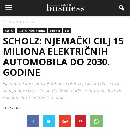
Naslovnica
Auto
AUTO
AUTOINDUSTRIJA
VIJESTI
EU
SCHOLZ: NJEMAČKI CILJ 15
MILIONA ELEKTRIČNIH
AUTOMOBILA DO 2030.
GODINE
Njemački kancelar Olaf Scholz u utorak je kazao da se ova
zemlja drži svog cilja da do 2030. godine u promet stavi 15
miliona električnih automobila.
07/09/2023