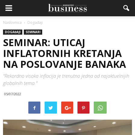
Naslovnica
Događaji
DOGAĐAJI
SEMINARI
SEMINAR: UTICAJ
INFLATORNIH KRETANJA
NA POSLOVANJE BANAKA
"Rekordno visoka inflacija je trenutno jedna od najaktuelnijih
globalnih tema."
05/07/2022