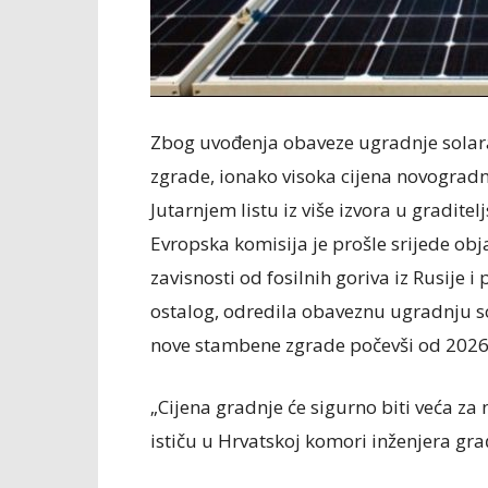
Zbog uvođenja obaveze ugradnje solara
zgrade, ionako visoka cijena novogradn
Jutarnjem listu iz više izvora u graditel
Evropska komisija je prošle srijede ob
zavisnosti od fosilnih goriva iz Rusije i
ostalog, odredila obaveznu ugradnju so
nove stambene zgrade počevši od 2026
„Cijena gradnje će sigurno biti veća za 
ističu u Hrvatskoj komori inženjera gra