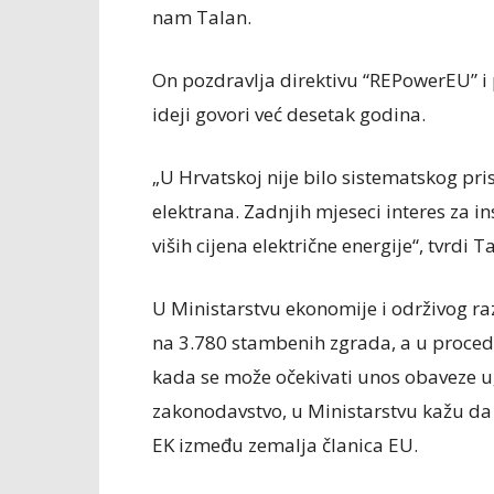
nam Talan.
On pozdravlja direktivu “REPowerEU” i 
ideji govori već desetak godina.
„U Hrvatskoj nije bilo sistematskog pr
elektrana. Zadnjih mjeseci interes za in
viših cijena električne energije“, tvrdi T
U Ministarstvu ekonomije i održivog ra
na 3.780 stambenih zgrada, a u procedu
kada se može očekivati unos obaveze 
zakonodavstvo, u Ministarstvu kažu da 
EK između zemalja članica EU.