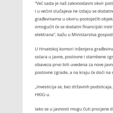
“Već sada je naš zakonodavni okvir pot
i u većini slučajeva ne izdaju se dodat
građevinama u okviru postojećih obje
omogućit će se dodatni financijski in
elektrana”, kažu u Ministarstva gospod
U Hrvatskoj komori inženjera građevin
solara u javne, poslovne i stambene zg
obaveza prvo biti uvedena za nove javne
poslovne zgrade, a na kraju će doći na
„Investicija se, bez državnih podsticaj
HKIG-u.
Iako se u javnosti mogu čuti procjene 