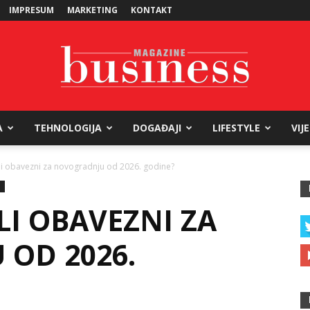
IMPRESUM
MARKETING
KONTAKT
A
TEHNOLOGIJA
DOGAĐAJI
LIFESTYLE
VIJ
Business
li obavezni za novogradnju od 2026. godine?
T
LI OBAVEZNI ZA
Magazine
OD 2026.