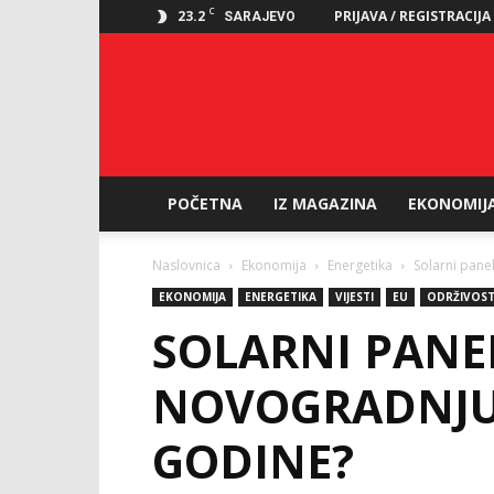
C
23.2
PRIJAVA / REGISTRACIJA
SARAJEVO
POČETNA
IZ MAGAZINA
EKONOMIJ
Naslovnica
Ekonomija
Energetika
Solarni pane
EKONOMIJA
ENERGETIKA
VIJESTI
EU
ODRŽIVOS
SOLARNI PANE
NOVOGRADNJU 
GODINE?