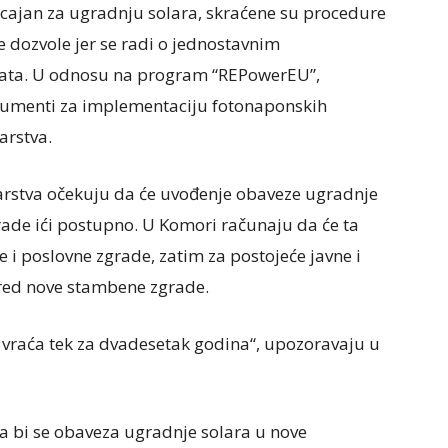
icajan za ugradnju solara, skraćene su procedure
ne dozvole jer se radi o jednostavnim
kata. U odnosu na program “REPowerEU”,
strumenti za implementaciju fotonaponskih
arstva.
arstva očekuju da će uvođenje obaveze ugradnje
rade ići postupno. U Komori računaju da će ta
 i poslovne zgrade, zatim za postojeće javne i
 red nove stambene zgrade.
a, vraća tek za dvadesetak godina“, upozoravaju u
da bi se obaveza ugradnje solara u nove