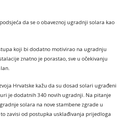
podsjeća da se o obaveznoj ugradnji solara kao
istupa koji bi dodatno motivirao na ugradnju
stalacije znatno je porastao, sve u očekivanju
alan.
zvoja Hrvatske kažu da su dosad solari ugrađeni
ri je dodatnih 340 novih ugradnji. Na pitanje
ugradnje solara na nove stambene zgrade u
to zavisi od postupka usklađivanja prijedloga