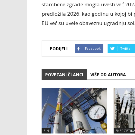
stambene zgrade mogla uvesti već 2024
predložila 2026. kao godinu u kojoj bi
EU već su uvele obaveznu ugradnju so
PODIJELI
Facebook
Twitter
POVEZANI ČLANCI
VIŠE OD AUTORA
BIH
ENERGETIK