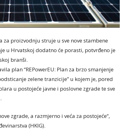
 za proizvodnju struje u sve nove stambene
je u Hrvatskoj dodatno će porasti, potvrđeno je
jskoj branši.
javila plan “REPowerEU: Plan za brzo smanjenje
 podsticanje zelene tranzicije” u kojem je, pored
lara u postojeće javne i poslovne zgrade te sve
.
nove zgrade, a razmjerno i veća za postojeće“,
đevinarstva (HKIG).