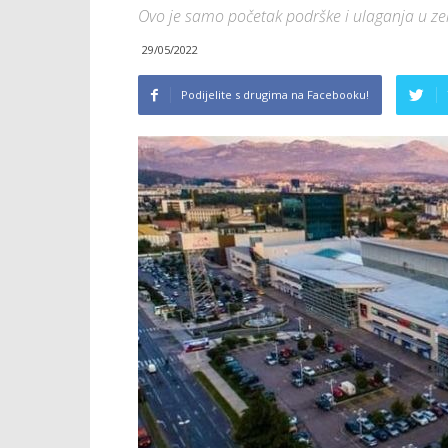
Ovo je samo početak podrške i ulaganja u z
29/05/2022
Podijelite s drugima na Facebooku!