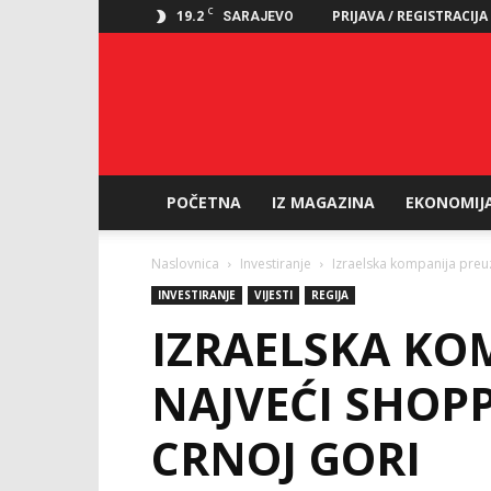
C
19.2
PRIJAVA / REGISTRACIJA
SARAJEVO
POČETNA
IZ MAGAZINA
EKONOMIJ
Naslovnica
Investiranje
Izraelska kompanija preuz
INVESTIRANJE
VIJESTI
REGIJA
IZRAELSKA KO
NAJVEĆI SHOP
CRNOJ GORI