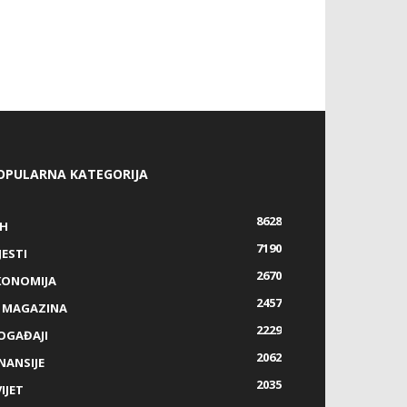
OPULARNA KATEGORIJA
8628
IH
7190
JESTI
2670
KONOMIJA
2457
Z MAGAZINA
2229
OGAĐAJI
2062
NANSIJE
2035
IJET