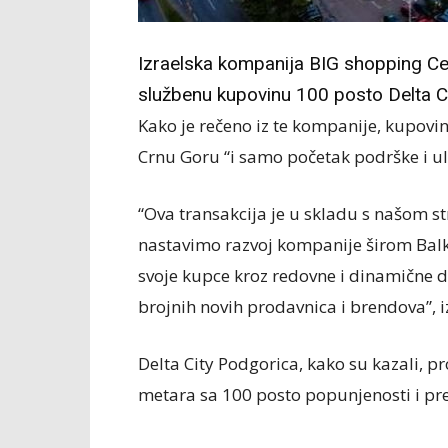
Izraelska kompanija BIG shopping Cen
službenu kupovinu 100 posto Delta C
Kako je rečeno iz te kompanije, kupovin
Crnu Goru “i samo početak podrške i ula
“Ova transakcija je u skladu s našom s
nastavimo razvoj kompanije širom Balka
svoje kupce kroz redovne i dinamične do
brojnih novih prodavnica i brendova”, iz
Delta City Podgorica, kako su kazali, p
metara sa 100 posto popunjenosti i pre