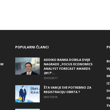
POPULARNI ČLANCI
P
ADDIKO BANKA DOBILA DVIJE
B
OM
NAGRADE „FOCUS ECONOMICS
ANALYST FORECAST AWARDS
VI
2017“...
E
29/05/2017
I
ŠTA VAM JE SVE POTREBNO ZA
D
REGISTRACIJU OBRTA ?
08/07/2018
FI
SV