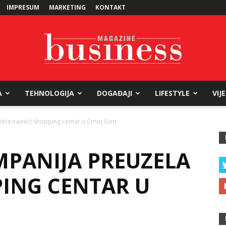
IMPRESUM
MARKETING
KONTAKT
A
TEHNOLOGIJA
DOGAĐAJI
LIFESTYLE
VIJ
Business
ela najveći shopping centar u Crnoj Gori
MPANIJA PREUZELA
Magazine
PING CENTAR U