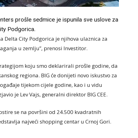
ters prošle sedmice je ispunila sve uslove za
ity Podgorica.
a Delta City Podgorica je njihova ulaznica za
ganja u zemlju”, prenosi Investitor.
trategijom koju smo deklarirali prošle godine, da
nskog regiona. BIG će donijeti novo iskustvo za
gađaje tijekom cijele godine, kao i u vidu
javio je Lev Vajs, generalni direktor BIG CEE.
rostire se na površini od 24.500 kvadratnih
dstavlja najveći shopping centar u Crnoj Gori.