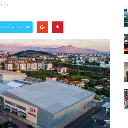
emlju
Tweet na Twitteru!