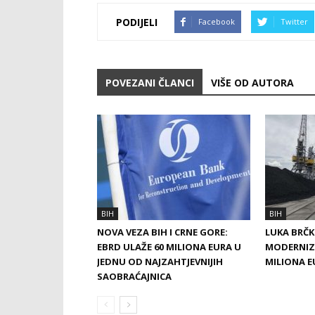
PODIJELI
Facebook
Twitter
POVEZANI ČLANCI
VIŠE OD AUTORA
BIH
BIH
NOVA VEZA BIH I CRNE GORE:
LUKA BRČK
EBRD ULAŽE 60 MILIONA EURA U
MODERNIZA
JEDNU OD NAJZAHTJEVNIJIH
MILIONA E
SAOBRAĆAJNICA