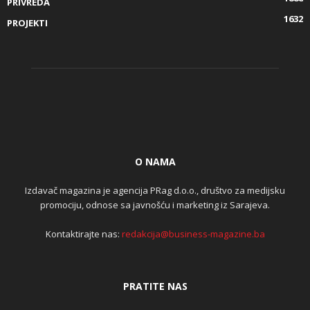
PRIVREDA
1632
PROJEKTI
O NAMA
Izdavač magazina je agencija PRag d.o.o., društvo za medijsku
promociju, odnose sa javnošću i marketing iz Sarajeva.
Kontaktirajte nas:
redakcija@business-magazine.ba
PRATITE NAS