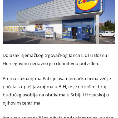
Dolazak njemačkog trgovačkog lanca Lidl u Bosnu i
Hercegovinu nedavno je i definitivno potvrđen.
Prema saznanjima Patrije ova njemačka firma već je
počela s upošljavanjima u BiH, te je određeni broj
budućeg osoblja na obukama u Srbiji I Hrvatskoj u
njihovim centrima.
Ipak, sve se poprilično odvija pod velom tajne, a zbog