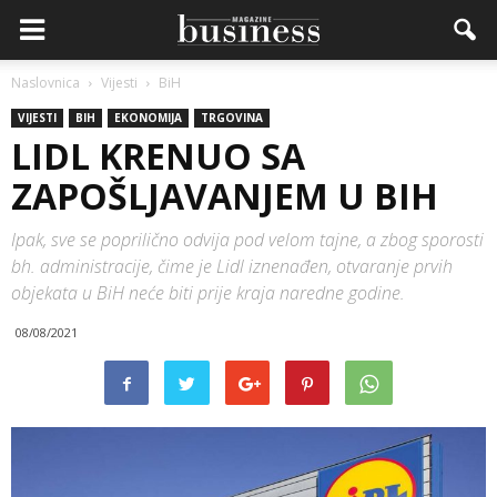
Naslovnica
Vijesti
BiH
VIJESTI
BIH
EKONOMIJA
TRGOVINA
LIDL KRENUO SA
ZAPOŠLJAVANJEM U BIH
Ipak, sve se poprilično odvija pod velom tajne, a zbog sporosti
bh. administracije, čime je Lidl iznenađen, otvaranje prvih
objekata u BiH neće biti prije kraja naredne godine.
08/08/2021