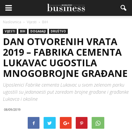
Naslovnica
Vijesti
BiH
VIJESTI
BIH
DOGAĐAJI
DRUŠTVO
DAN OTVORENIH VRATA
2019 – FABRIKA CEMENTA
LUKAVAC UGOSTILA
MNOGOBROJNE GRAĐANE
Uposlenici Fabrike cementa Lukavac u svom zelenom parku
ugostili su jedanaesti put zaredom brojne građane i građanke
Lukavca i okoline
08/09/2019