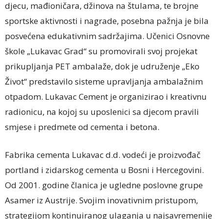
djecu, mađioničara, džinova na štulama, te brojne
sportske aktivnosti i nagrade, posebna pažnja je bila
posvećena edukativnim sadržajima. Učenici Osnovne
škole „Lukavac Grad“ su promovirali svoj projekat
prikupljanja PET ambalaže, dok je udruženje „Eko
Život“ predstavilo sisteme upravljanja ambalažnim
otpadom. Lukavac Cement je organizirao i kreativnu
radionicu, na kojoj su uposlenici sa djecom pravili
smjese i predmete od cementa i betona.
Fabrika cementa Lukavac d.d. vodeći je proizvođač
portland i zidarskog cementa u Bosni i Hercegovini.
Od 2001. godine članica je ugledne poslovne grupe
Asamer iz Austrije. Svojim inovativnim pristupom,
strategijom kontinuiranog ulaganja u najsavremenije