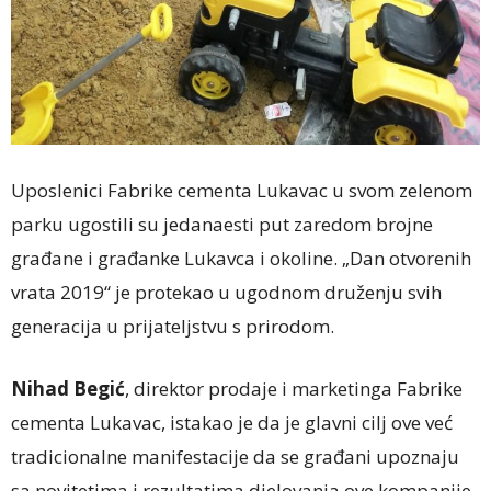
Uposlenici Fabrike cementa Lukavac u svom zelenom
parku ugostili su jedanaesti put zaredom brojne
građane i građanke Lukavca i okoline. „Dan otvorenih
vrata 2019“ je protekao u ugodnom druženju svih
generacija u prijateljstvu s prirodom.
Nihad Begić
, direktor prodaje i marketinga Fabrike
cementa Lukavac, istakao je da je glavni cilj ove već
tradicionalne manifestacije da se građani upoznaju
sa novitetima i rezultatima djelovanja ove kompanije