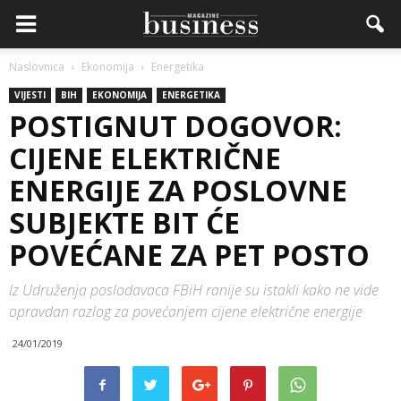
Naslovnica
Ekonomija
Energetika
VIJESTI
BIH
EKONOMIJA
ENERGETIKA
POSTIGNUT DOGOVOR:
CIJENE ELEKTRIČNE
ENERGIJE ZA POSLOVNE
SUBJEKTE BIT ĆE
POVEĆANE ZA PET POSTO
Iz Udruženja poslodavaca FBiH ranije su istakli kako ne vide
opravdan razlog za povećanjem cijene električne energije
24/01/2019