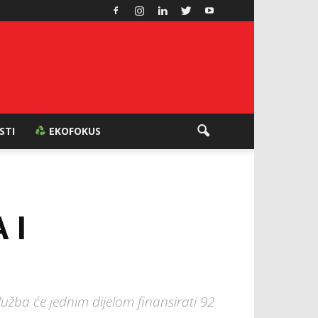
ESTI
EKOFOKUS
 I
užba će jednim dijelom finansirati 92