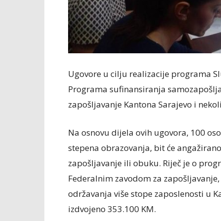
Ugovore u cilju realizacije programa S
Programa sufinansiranja samozapošljav
zapošljavanje Kantona Sarajevo i nekol
Na osnovu dijela ovih ugovora, 100 oso
stepena obrazovanja, bit će angažirano
zapošljavanje ili obuku. Riječ je o prog
Federalnim zavodom za zapošljavanje, re
održavanja više stope zaposlenosti u Ka
izdvojeno 353.100 KM.