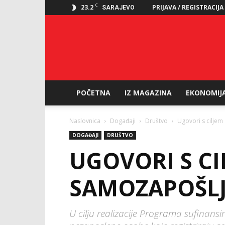
C
23.2
PRIJAVA / REGISTRACIJA
SARAJEVO
POČETNA
IZ MAGAZINA
EKONOMIJ
Naslovnica
Događaji
Društvo
Ugovori s ciljem
DOGAĐAJI
DRUŠTVO
UGOVORI S CI
SAMOZAPOŠLJ
U cilju realizacije Programa sufinans