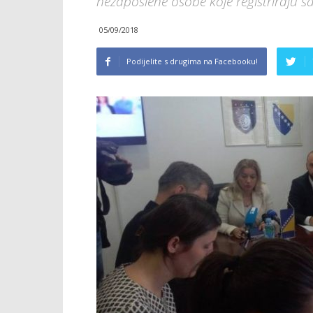
nezaposlene osobe koje registriraju s
05/09/2018
Podijelite s drugima na Facebooku!