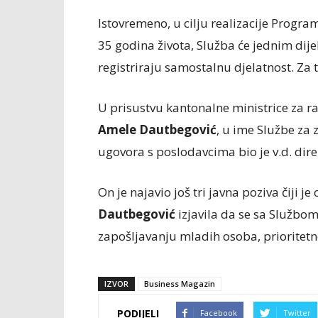
Istovremeno, u cilju realizacije Prog
35 godina života, Služba će jednim dij
registriraju samostalnu djelatnost. Za
U prisustvu kantonalne ministrice za rad,
Amele Dautbegović
, u ime Službe za
ugovora s poslodavcima bio je v.d. dir
On je najavio još tri javna poziva čiji j
Dautbegović
izjavila da se sa Službom
zapošljavanju mladih osoba, prioritetn
IZVOR
Business Magazin
PODIJELI
Facebook
Twitter