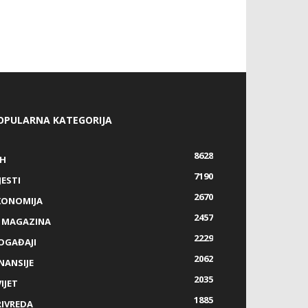
OPULARNA KATEGORIJA
8628
IH
7190
JESTI
2670
KONOMIJA
2457
Z MAGAZINA
2229
OGAĐAJI
2062
NANSIJE
2035
IJET
1885
RIVREDA