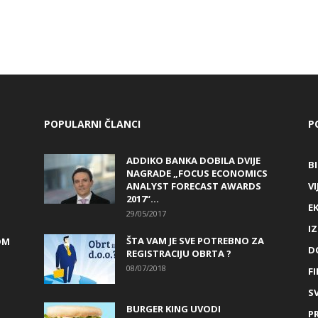
POPULARNI ČLANCI
P
ADDIKO BANKA DOBILA DVIJE
B
NAGRADE „FOCUS ECONOMICS
ANALYST FORECAST AWARDS
VI
2017“...
E
29/05/2017
I
ŠTA VAM JE SVE POTREBNO ZA
OM
D
REGISTRACIJU OBRTA ?
08/07/2018
FI
SV
BURGER KING UVODI
P