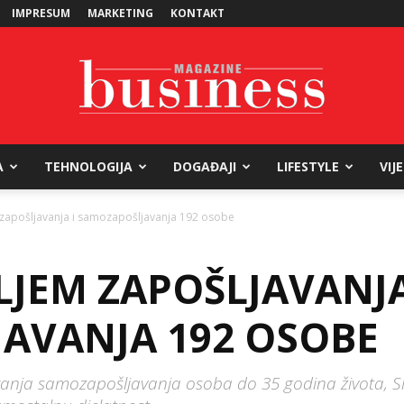
IMPRESUM
MARKETING
KONTAKT
A
TEHNOLOGIJA
DOGAĐAJI
LIFESTYLE
VIJ
Business
 zapošljavanja i samozapošljavanja 192 osobe
LJEM ZAPOŠLJAVANJA
Magazine
AVANJA 192 OSOBE
iranja samozapošljavanja osoba do 35 godina života, Sl