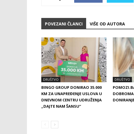
POVEZANI ČLANCI
VIŠE OD AUTORA
DRUŠTVO
DRUŠTVO
BINGO GROUP DONIRAO 35.000
POMOZI.BA
KM ZA UNAPREĐENJE USLOVA U
DOBROMAT
DNEVNOM CENTRU UDRUŽENJA
DONIRANJ
„DAJTE NAM ŠANSU“