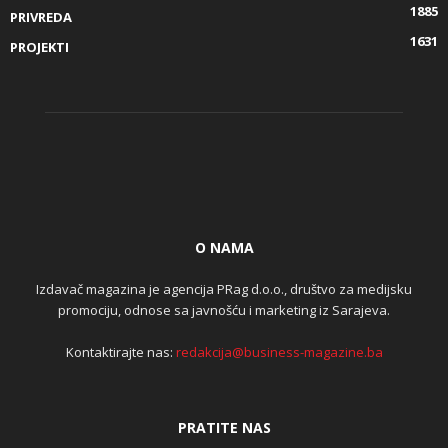
1885
PRIVREDA
1631
PROJEKTI
O NAMA
Izdavač magazina je agencija PRag d.o.o., društvo za medijsku
promociju, odnose sa javnošću i marketing iz Sarajeva.
Kontaktirajte nas:
redakcija@business-magazine.ba
PRATITE NAS