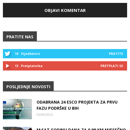
PRATITE NAS
18
Sljedbenici
PRATITE
13
Pretplatnika
PRETPLATI SE
POSLJEDNJE NOVOSTI
ODABRANA 24 ESCO PROJEKTA ZA PRVU
FAZU PODRŠKE U BIH
06/08/2026
M:SAT GODINU DANA ZA 0,99 KM MJESEČNO