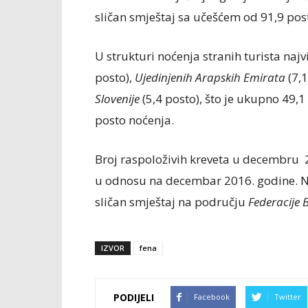
sličan smještaj sa učešćem od 91,9 pos
U strukturi noćenja stranih turista najvi
posto),
Ujedinjenih Arapskih Emirata
(7,1
Slovenije
(5,4 posto), što je ukupno 49,1 
posto noćenja.
Broj raspoloživih kreveta u decembru 2
u odnosu na decembar 2016. godine. Net
sličan smještaj na području
Federacije 
IZVOR
fena
PODIJELI
Facebook
Twitter