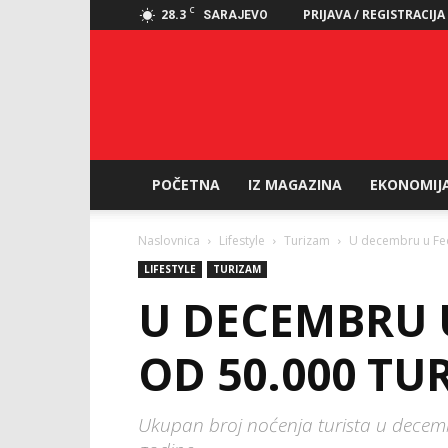
C
28.3
PRIJAVA / REGISTRACIJA
SARAJEVO
POČETNA
IZ MAGAZINA
EKONOMIJ
Naslovnica
Lifestyle
Turizam
U decembru u Fede
LIFESTYLE
TURIZAM
U DECEMBRU U
OD 50.000 TU
Ukupan broj noćenja turista u decemb