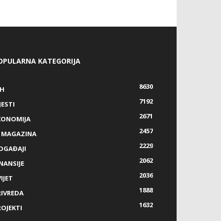
OPULARNA KATEGORIJA
8630
IH
7192
JESTI
2671
KONOMIJA
2457
Z MAGAZINA
2229
OGAĐAJI
2062
NANSIJE
2036
IJET
1888
RIVREDA
1632
ROJEKTI