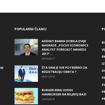
POPULARNI ČLANCI
P
ADDIKO BANKA DOBILA DVIJE
B
NAGRADE „FOCUS ECONOMICS
ANALYST FORECAST AWARDS
VI
2017“...
E
29/05/2017
I
ŠTA VAM JE SVE POTREBNO ZA
OM
D
REGISTRACIJU OBRTA ?
08/07/2018
FI
SV
BURGER KING UVODI
P
HAMBURGER NA BILJNOJ BAZI
P
16/05/2019