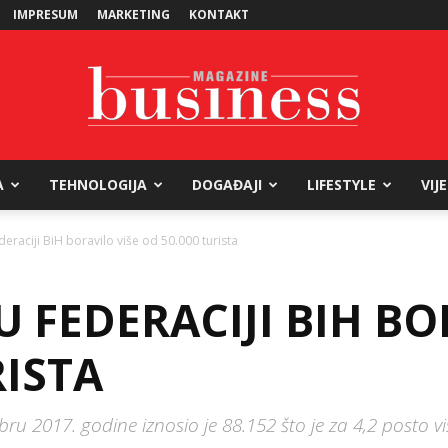
IMPRESUM
MARKETING
KONTAKT
A
TEHNOLOGIJA
DOGAĐAJI
LIFESTYLE
VIJ
Business
raciji BiH boravilo više od 50.000 turista
 FEDERACIJI BIH BO
Magazine
RISTA
ru 2017. godine iznosio je 88.152 što je za 4,2 posto