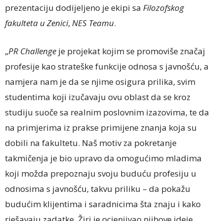
prezentaciju dodijeljeno je ekipi sa
Filozofskog
fakulteta u Zenici
,
NES Teamu
.
„
PR Challenge
je projekat kojim se promoviše značaj
profesije kao strateške funkcije odnosa s javnošću, a
namjera nam je da se njime osigura prilika, svim
studentima koji izučavaju ovu oblast da se kroz
studiju suoče sa realnim poslovnim izazovima, te da
na primjerima iz prakse primijene znanja koja su
dobili na fakultetu. Naš motiv za pokretanje
takmičenja je bio upravo da omogućimo mladima
koji možda prepoznaju svoju buduću profesiju u
odnosima s javnošću, takvu priliku – da pokažu
budućim klijentima i saradnicima šta znaju i kako
rješavaju zadatke. Žiri je ocjenjivao njihove ideje,