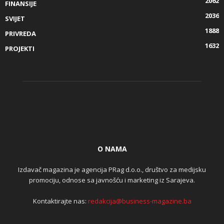
2062
FINANSIJE
2036
SVIJET
1888
PRIVREDA
1632
PROJEKTI
O NAMA
Izdavač magazina je agencija PRag d.o.o., društvo za medijsku
promociju, odnose sa javnošću i marketing iz Sarajeva.
Kontaktirajte nas:
redakcija@business-magazine.ba