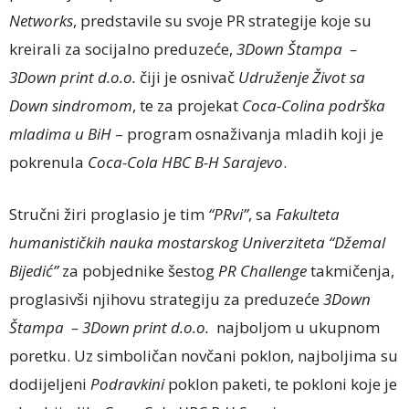
Networks
, predstavile su svoje PR strategije koje su
kreirali za socijalno preduzeće,
3Down Štampa –
3Down print d.o.o.
čiji je osnivač
Udruženje Život sa
Down sindromom
, te za projekat
Coca-Colina podrška
mladima u BiH
– program osnaživanja mladih koji je
pokrenula
Coca-Cola HBC B-H Sarajevo
.
Stručni žiri proglasio je tim
“PRvi”
, sa
Fakulteta
humanističkih nauka mostarskog Univerziteta “Džemal
Bijedić”
za pobjednike šestog
PR Challenge
takmičenja,
proglasivši njihovu strategiju za preduzeće
3Down
Štampa – 3Down print d.o.o.
najboljom u ukupnom
poretku. Uz simboličan novčani poklon, najboljima su
dodijeljeni
Podravkini
poklon paketi, te pokloni koje je