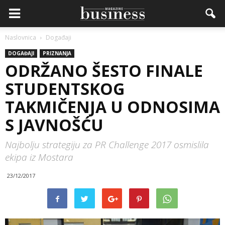
Naslovnica
Događaji
DOGAĐAJI
PRIZNANJA
ODRŽANO ŠESTO FINALE
STUDENTSKOG
TAKMIČENJA U ODNOSIMA
S JAVNOŠĆU
Najbolju strategiju za PR Challenge 2017 osmislila
ekipa iz Mostara
23/12/2017