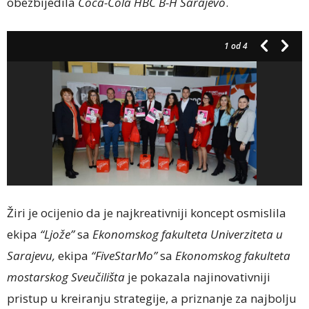
obezbijedila
Coca-Cola HBC B-H Sarajevo
.
1
od 4
Žiri je ocijenio da je najkreativniji koncept osmislila
ekipa
“Ljože”
sa
Ekonomskog fakulteta Univerziteta u
Sarajevu,
ekipa
“FiveStarMo”
sa
Ekonomskog fakulteta
mostarskog Sveučilišta
je pokazala najinovativniji
pristup u kreiranju strategije, a priznanje za najbolju