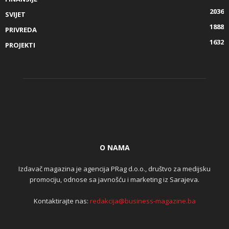
2036
SVIJET
1888
PRIVREDA
1632
PROJEKTI
O NAMA
Izdavač magazina je agencija PRag d.o.o., društvo za medijsku
promociju, odnose sa javnošću i marketing iz Sarajeva.
Kontaktirajte nas:
redakcija@business-magazine.ba