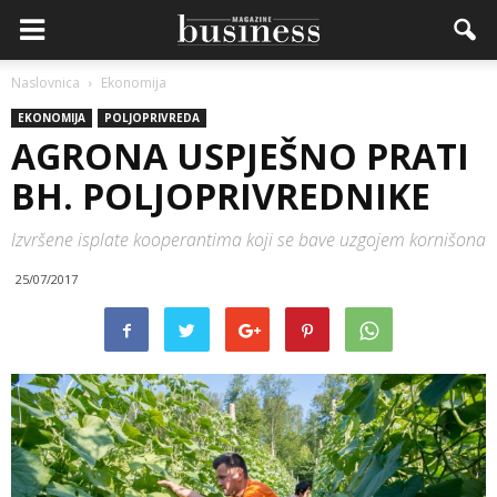
Naslovnica
Ekonomija
EKONOMIJA
POLJOPRIVREDA
AGRONA USPJEŠNO PRATI
BH. POLJOPRIVREDNIKE
Izvršene isplate kooperantima koji se bave uzgojem kornišona
25/07/2017