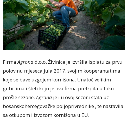
Firma
Agrona
d.o.o. Živinice je izvršila isplatu za prvu
polovinu mjeseca jula 2017. svojim kooperantatima
koje se bave uzgojem kornišona. Unatoč velikim
gubicima i šteti koju je ova firma pretrpila u toku
prošle sezone,
Agrona
je i u ovoj sezoni stala uz
bosanskohercegovačke poljoprivrednike , te nastavila
sa otkupom i izvozom kornišona u EU.