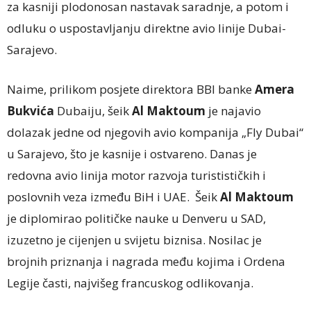
za kasniji plodonosan nastavak saradnje, a potom i
odluku o uspostavljanju direktne avio linije Dubai-
Sarajevo.
Naime, prilikom posjete direktora BBI banke
Amera
Bukvića
Dubaiju, šeik
Al Maktoum
je najavio
dolazak jedne od njegovih avio kompanija „Fly Dubai“
u Sarajevo, što je kasnije i ostvareno. Danas je
redovna avio linija motor razvoja turistističkih i
poslovnih veza između BiH i UAE. Šeik
Al Maktoum
je diplomirao političke nauke u Denveru u SAD,
izuzetno je cijenjen u svijetu biznisa. Nosilac je
brojnih priznanja i nagrada među kojima i Ordena
Legije časti, najvišeg francuskog odlikovanja.