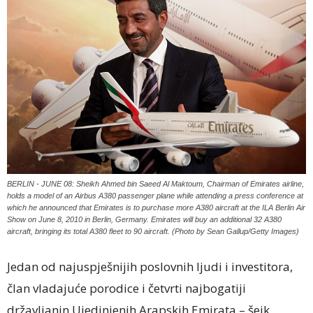
BERLIN - JUNE 08: Sheikh Ahmed bin Saeed Al Maktoum, Chairman of Emirates airline,
holds a model of an Airbus A380 passenger plane while attending a press conference at
which he announced that Emirates is to purchase more A380 aircraft at the ILA Berlin Air
Show on June 8, 2010 in Berlin, Germany. Emirates will buy an additional 32 A380
aircraft, bringing its total A380 fleet to 90 aircraft. (Photo by Sean Gallup/Getty Images)
Jedan od najuspješnijih poslovnih ljudi i investitora,
član vladajuće porodice i četvrti najbogatiji
državljanin Ujedinjenih Arapskih Emirata – šeik