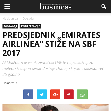
Naslovnica
Događaji
DOGAĐAJI
KONFERENCIJE
PREDSJEDNIK „EMIRATES
AIRLINEA“ STIŽE NA SBF
2017
Al Maktoum je visoki zvaničnik UAE te najzaslužniji za
meteorski uspon avioindustrije Dubaija kojom rukovodi već
25 godina.
15/05/2017