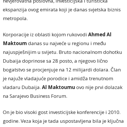
nevjerovatna poslovna, investicijska i turistička
ekspanzija ovog emirata koji je danas svjetska biznis
metropola.
Korporacije iz oblasti kojom rukovodi
Ahmed Al
Maktoum
danas su najveće u regionu i među
najuspješnijim u svijetu. Bruto nacionalnom dohotku
Dubaija doprinose sa 28 posto, a njegovo lično
bogatstvo se procjenjuje na 12 milijardi dolara. Član
je najuže vladajuće porodice i amidža trenutnom
vladaru Dubaija.
Al Maktoumu
ovo nije prvi dolazak
na Sarajevo Business Forum.
On je bio visoki gost investicijske konferencije i 2010.
godine. Veza koja je tada uspostavljena bila je ključna