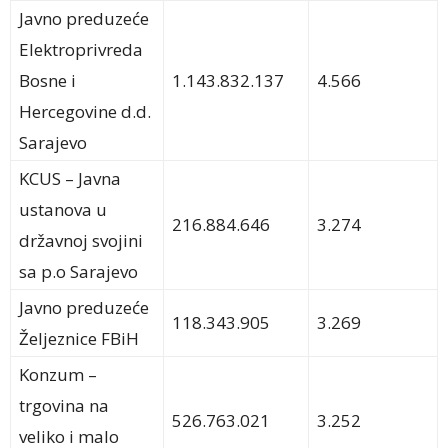
Javno preduzeće
Elektroprivreda
Bosne i
1.143.832.137
4.566
Hercegovine d.d.
Sarajevo
KCUS – Javna
ustanova u
216.884.646
3.274
državnoj svojini
sa p.o Sarajevo
Javno preduzeće
118.343.905
3.269
Željeznice FBiH
Konzum –
trgovina na
526.763.021
3.252
veliko i malo