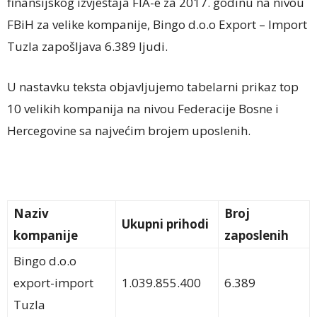
finansijskog izvještaja FIA-e za 2017. godinu na nivou
FBiH za velike kompanije, Bingo d.o.o Export – Import
Tuzla zapošljava 6.389 ljudi.
U nastavku teksta objavljujemo tabelarni prikaz top
10 velikih kompanija na nivou Federacije Bosne i
Hercegovine sa najvećim brojem uposlenih.
Naziv
Broj
Ukupni prihodi
kompanije
zaposlenih
Bingo d.o.o
export-import
1.039.855.400
6.389
Tuzla