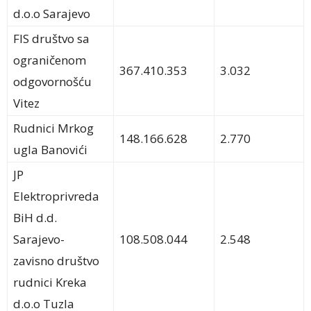
d.o.o Sarajevo
FIS društvo sa
ograničenom
367.410.353
3.032
odgovornošću
Vitez
Rudnici Mrkog
148.166.628
2.770
ugla Banovići
JP
Elektroprivreda
BiH d.d.
Sarajevo-
108.508.044
2.548
zavisno društvo
rudnici Kreka
d.o.o Tuzla