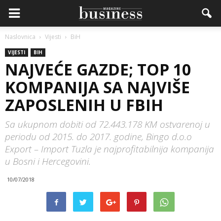
Naslovnica
Vijesti
BiH
VIJESTI
BIH
NAJVEĆE GAZDE; TOP 10
KOMPANIJA SA NAJVIŠE
ZAPOSLENIH U FBIH
Sa ukupnom dobiti od 72.443.178 KM ostvarenoj u
periodu od 2015. do 2017. godine, Bingo d.o.o
Export – Import Tuzla je najprofitabilnija kompanija
u Bosni i Hercegovini.
10/07/2018