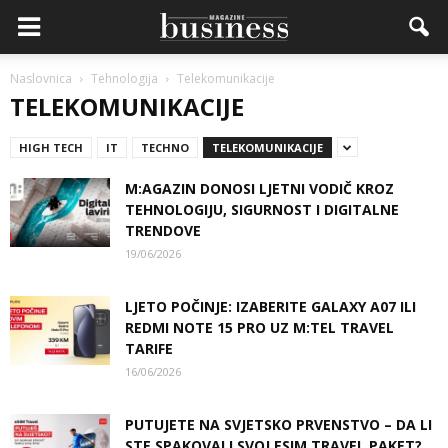
Naslovnica
Tehnologija
Telekomunikacije
TELEKOMUNIKACIJE
HIGH TECH
IT
TECHNO
TELEKOMUNIKACIJE
M:AGAZIN DONOSI LJETNI VODIČ KROZ
TEHNOLOGIJU, SIGURNOST I DIGITALNE
TRENDOVE
19/06/2026
LJETO POČINJE: IZABERITE GALAXY A07 ILI
REDMI NOTE 15 PRO UZ M:TEL TRAVEL
TARIFE
16/06/2026
PUTUJETE NA SVJETSKO PRVENSTVO – DA LI
STE SPAKOVALI SVOJ ESIM TRAVEL PAKET?