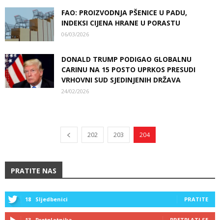
FAO: PROIZVODNJA PŠENICE U PADU,
INDEKSI CIJENA HRANE U PORASTU
06/03/2026
DONALD TRUMP PODIGAO GLOBALNU
CARINU NA 15 POSTO UPRKOS PRESUDI
VRHOVNI SUD SJEDINJENIH DRŽAVA
24/02/2026
202
203
204
PRATITE NAS
18
Sljedbenici
PRATITE
13
Pretplatnika
PRETPLATI SE