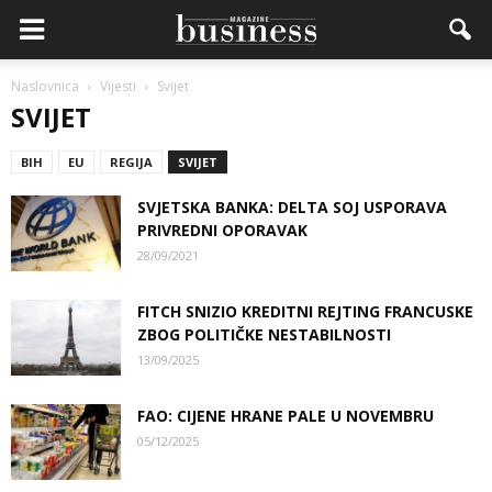
Naslovnica
Vijesti
Svijet
SVIJET
BIH
EU
REGIJA
SVIJET
SVJETSKA BANKA: DELTA SOJ USPORAVA
PRIVREDNI OPORAVAK
28/09/2021
FITCH SNIZIO KREDITNI REJTING FRANCUSKE
ZBOG POLITIČKE NESTABILNOSTI
13/09/2025
FAO: CIJENE HRANE PALE U NOVEMBRU
05/12/2025