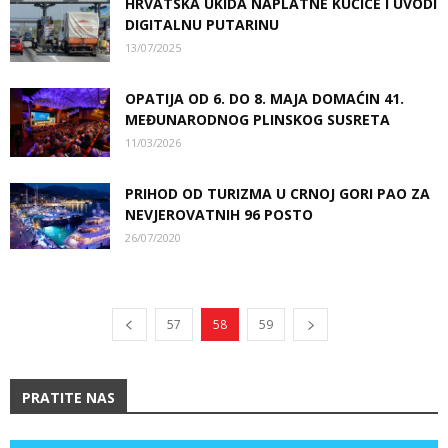
HRVATSKA UKIDA NAPLATNE KUĆICE I UVODI
DIGITALNU PUTARINU
13/07/2025
OPATIJA OD 6. DO 8. MAJA DOMAĆIN 41.
MEĐUNARODNOG PLINSKOG SUSRETA
11/03/2026
PRIHOD OD TURIZMA U CRNOJ GORI PAO ZA
NEVJEROVATNIH 96 POSTO
26/07/2020
57
58
59
PRATITE NAS