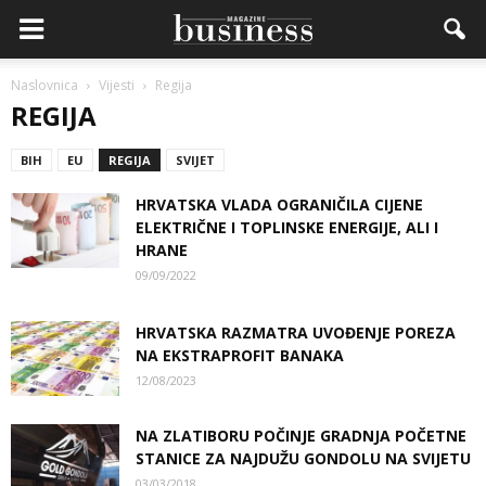
Naslovnica
Vijesti
Regija
REGIJA
BIH
EU
REGIJA
SVIJET
HRVATSKA VLADA OGRANIČILA CIJENE
ELEKTRIČNE I TOPLINSKE ENERGIJE, ALI I
HRANE
09/09/2022
HRVATSKA RAZMATRA UVOĐENJE POREZA
NA EKSTRAPROFIT BANAKA
12/08/2023
NA ZLATIBORU POČINJE GRADNJA POČETNE
STANICE ZA NAJDUŽU GONDOLU NA SVIJETU
03/03/2018