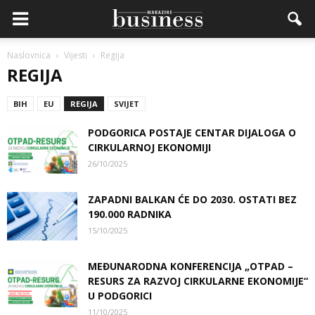
Naslovnica
Vijesti
Regija
REGIJA
BIH
EU
REGIJA
SVIJET
PODGORICA POSTAJE CENTAR DIJALOGA O
CIRKULARNOJ EKONOMIJI
26/10/2025
ZAPADNI BALKAN ĆE DO 2030. OSTATI BEZ
190.000 RADNIKA
15/10/2025
MEĐUNARODNA KONFERENCIJA „OTPAD –
RESURS ZA RAZVOJ CIRKULARNE EKONOMIJE“
U PODGORICI
11/10/2025