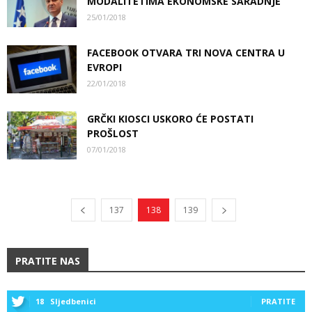
MODALITETIMA EKONOMSKE SARADNJE
25/01/2018
FACEBOOK OTVARA TRI NOVA CENTRA U
EVROPI
22/01/2018
GRČKI KIOSCI USKORO ĆE POSTATI
PROŠLOST
07/01/2018
137
138
139
PRATITE NAS
18
Sljedbenici
PRATITE