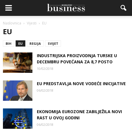
Naslovnica
Vijesti
EU
EU
BIH
EU
REGIJA
SVIJET
INDUSTRIJSKA PROIZVODNJA TURSKE U
DECEMBRU POVEĆANA ZA 8,7 POSTO
10/02/2018
EU PREDSTAVLJA NOVE VODEĆE INICIJATIVE
06/02/2018
EKONOMIJA EUROZONE ZABILJEŽILA NOVI
RAST U OVOJ GODINI
06/02/2018